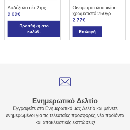
Λαδόξυλο σέτ 2τμχ.
Οινόμετρο αλουμινίου
χρωματιστό 250γρ.
9,09
€
2,77
€
Προσθήκη στο
Αυτό
καλάθι
Επιλογή
το
προϊόν
έχει
πολλαπλές
παραλλαγές.
Οι
επιλογές
μπορούν
να
επιλεγούν
Ενημερωτικό Δελτίο
στη
Εγγραφείτε στο Ενημερωτικό μας Δελτίο και μείνετε
σελίδα
ενημερωμένοι για τις τελευταίες προσφορές, νέα προϊόντα
του
και αποκλειστικές εκπτώσεις!
προϊόντος