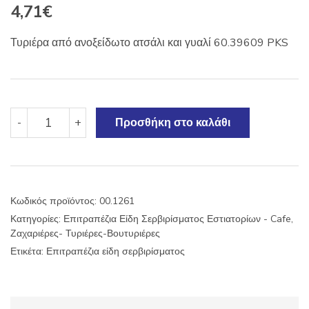
4,71
€
Τυριέρα από ανοξείδωτο ατσάλι και γυαλί 60.39609 PKS
Τυριέρα-
-
+
Προσθήκη στο καλάθι
Ζαχαριέρα
JTS
με
καπάκι
inox
Κωδικός προϊόντος:
00.1261
ποσότητα
Κατηγορίες:
Επιτραπέζια Είδη Σερβιρίσματος Εστιατορίων - Cafe
,
Ζαχαριέρες- Τυριέρες-Βουτυριέρες
Ετικέτα:
Επιτραπέζια είδη σερβιρίσματος