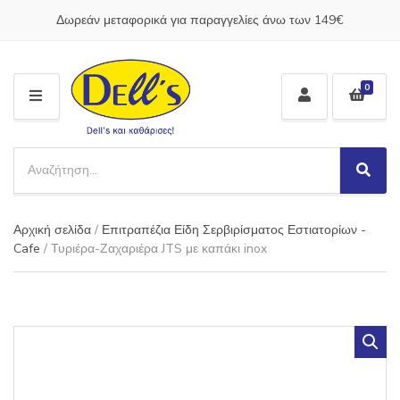
Δωρεάν μεταφορικά για παραγγελίες άνω των 149€
0
M
E
N
S
U
e
S
C
a
e
a
a
r
t
Αρχική σελίδα
/
Επιτραπέζια Είδη Σερβιρίσματος Εστιατορίων -
r
c
e
c
Cafe
/ Τυριέρα-Ζαχαριέρα JTS με καπάκι inox
h
g
h
p
o
r
r
o
y
d
n
u
a
c
m
t
e