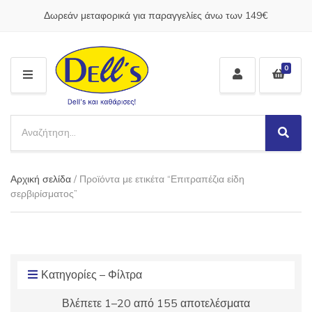
Δωρεάν μεταφορικά για παραγγελίες άνω των 149€
0
M
E
N
S
U
e
S
C
a
e
a
a
r
t
Αρχική σελίδα
/ Προϊόντα με ετικέτα “Επιτραπέζια είδη
r
c
e
c
σερβιρίσματος”
h
g
h
p
o
r
r
o
y
d
n
u
Κατηγορίες – Φίλτρα
a
c
m
Βλέπετε 1–20 από 155 αποτελέσματα
t
e