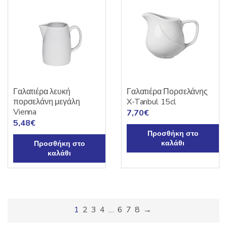
Γαλατιέρα λευκή
Γαλατιέρα Πορσελάνης
πορσελάνη μεγάλη
X-Tanbul 15cl
Vienna
7,70
€
5,48
€
Προσθήκη στο
καλάθι
Προσθήκη στο
καλάθι
1
2
3
4
…
6
7
8
→