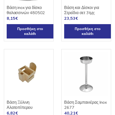
Βάση inox για δίσκο
Βάση και Δίσκοι για
θαλασσινών 480502
Στρείδια σετ 3τμχ
8,15
€
23,53
€
Προσθήκη στο
Προσθήκη στο
καλάθι
καλάθι
Βάση Ξύλινη
Βάση Σαμπανιέρας Inox
Αλατοπίπερου
2677
6,82
€
40,21
€