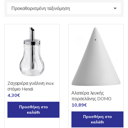
s
:
Zαχαριέρα γυάλινη inox
στόμιο Hendi
Αλατιέρα λευκής
4,30
€
πορσελάνης DOMO
10,89
€
Προσθήκη στο
καλάθι
Προσθήκη στο
καλάθι