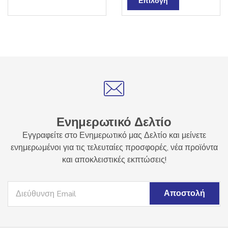
Επιλογή
το
προϊόν
έχει
πολλαπλές
παραλλαγές.
Οι
επιλογές
μπορούν
να
επιλεγούν
Ενημερωτικό Δελτίο
στη
Εγγραφείτε στο Ενημερωτικό μας Δελτίο και μείνετε
σελίδα
ενημερωμένοι για τις τελευταίες προσφορές, νέα προϊόντα
του
και αποκλειστικές εκπτώσεις!
προϊόντος