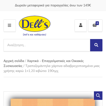
Δωρεάν μεταφορικά για παραγγελίες άνω των 149€
0
M
E
N
S
U
e
S
C
a
e
a
a
r
t
Αρχική σελίδα
/
Χαρτικά - Επαγγελματικές και Οικιακές
r
c
e
c
Συσκευασίες
/ Τραπεζομάντηλα χάρτινα αδιαβροχοποιημένα μιας
h
g
h
χρήσης καρώ 1×1,20 κιβώτιο 190τμχ.
p
o
r
r
o
y
d
n
u
a
c
m
t
e