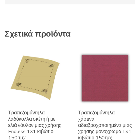
Σχετικά προϊόντα
Τραπεζομάντηλα
Τραπεζομάντηλα
λαδόκολλα σκέτη ή με
χάρτινα
ελιά νάυλον μιας χρήσης
αδιαβροχοποιημένα μιας
Endless 1×1 κιβώτιο
χρήσης μονόχρωμα 1×1
150 τμχ.
κιβώτιο 150τμχ.