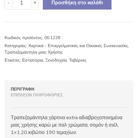
-
+
Προσθήκη στο καλάθι
χάρτινα
αδιαβροχοποιημένα
μιας
χρήσης
καρώ
Κωδικός προϊόντος:
00.1228
1x1,20
Κατηγορίες:
Χαρτικά - Επαγγελματικές και Οικιακές Συσκευασίες
,
κιβώτιο
Τραπεζομάντηλα μιας Χρήσης
190τμχ.
ποσότητα
Ετικέτες:
Εστιατόρια
,
Ξενοδοχεία
,
Ταβέρνες
ΠΕΡΙΓΡΑΦΉ
ΕΠΙΠΛΈΟΝ ΠΛΗΡΟΦΟΡΊΕΣ
Τραπεζομάντηλα χάρτινα extra αδιαβροχοποιημένα
μιας χρήσης καρώ με παλ χρώματα, σομόν ή σιέλ,
1×1,20 κιβώτιο 190 τεμαχίων.