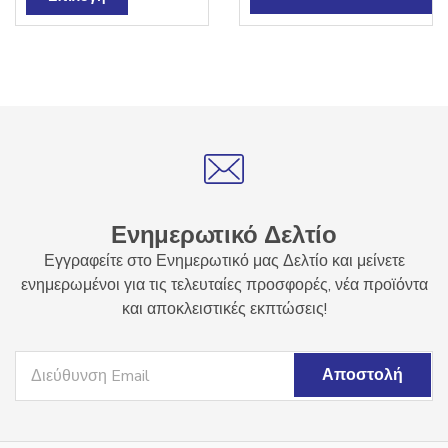
το
προϊόν
έχει
πολλαπλές
παραλλαγές.
Οι
επιλογές
μπορούν
να
επιλεγούν
Ενημερωτικό Δελτίο
στη
Εγγραφείτε στο Ενημερωτικό μας Δελτίο και μείνετε
σελίδα
ενημερωμένοι για τις τελευταίες προσφορές, νέα προϊόντα
του
και αποκλειστικές εκπτώσεις!
προϊόντος