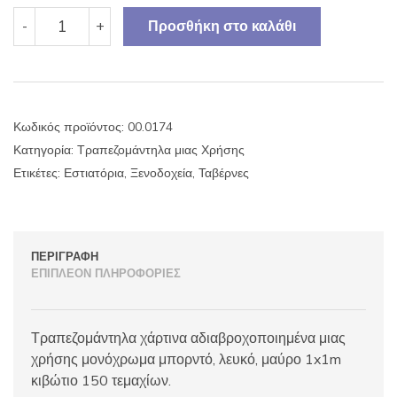
Τραπεζομάντηλα
-
+
Προσθήκη στο καλάθι
χάρτινα
αδιαβροχοποιημένα
μιας
χρήσης
μονόχρωμα
Κωδικός προϊόντος:
00.0174
1x1
Κατηγορία:
Τραπεζομάντηλα μιας Χρήσης
κιβώτιο
150τμχ.
Ετικέτες:
Εστιατόρια
,
Ξενοδοχεία
,
Ταβέρνες
ποσότητα
ΠΕΡΙΓΡΑΦΉ
ΕΠΙΠΛΈΟΝ ΠΛΗΡΟΦΟΡΊΕΣ
Τραπεζομάντηλα χάρτινα αδιαβροχοποιημένα μιας
χρήσης μονόχρωμα μπορντό, λευκό, μαύρο 1x1m
κιβώτιο 150 τεμαχίων.