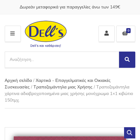
Δωρεάν μεταφορικά για παραγγελίες άνω των 149€
0
M
E
N
S
U
e
S
C
a
e
a
a
r
t
Αρχική σελίδα
/
Χαρτικά - Επαγγελματικές και Οικιακές
r
c
e
c
Συσκευασίες
/
Τραπεζομάντηλα μιας Χρήσης
/ Τραπεζομάντηλα
h
g
h
χάρτινα αδιαβροχοποιημένα μιας χρήσης μονόχρωμα 1×1 κιβώτιο
p
o
150τμχ.
r
r
o
y
d
n
u
a
c
m
t
e