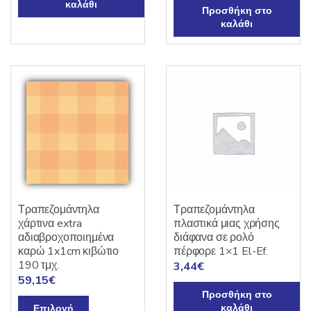
καλάθι
Προσθήκη στο
καλάθι
Τραπεζομάντηλα
Τραπεζομάντηλα
χάρτινα extra
πλαστικά μιας χρήσης
αδιαβροχοποιημένα
διάφανα σε ρολό
καρώ 1x1cm κιβώτιο
πέρφορε 1×1 El-Ef.
190 τμχ.
3,44
€
59,15
€
Προσθήκη στο
Αυτό
καλάθι
Επιλογή