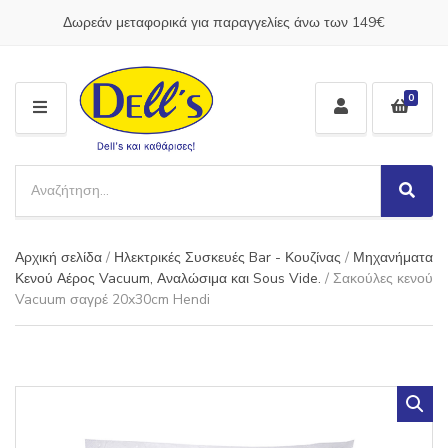
Δωρεάν μεταφορικά για παραγγελίες άνω των 149€
0
M
E
N
S
U
e
S
C
a
e
a
a
r
t
Αρχική σελίδα
/
Ηλεκτρικές Συσκευές Bar - Κουζίνας
/
Μηχανήματα
r
c
e
c
Κενού Αέρος Vacuum, Αναλώσιμα και Sous Vide.
/ Σακούλες κενού
h
g
h
Vacuum σαγρέ 20x30cm Hendi
p
o
r
r
o
y
d
n
u
a
c
m
t
e