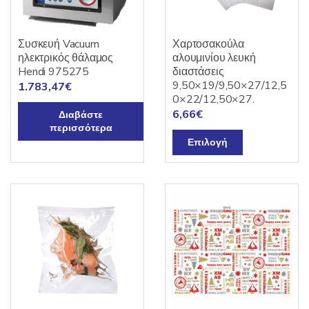
Συσκευή Vacuum
Χαρτοσακούλα
ηλεκτρικός θάλαμος
αλουμινίου λευκή
Hendi 975275
διαστάσεις
9,50×19/9,50×27/12,5
1.783,47
€
0×22/12,50×27.
6,66
€
Διαβάστε
περισσότερα
Αυτό
Επιλογή
το
προϊόν
έχει
πολλαπλές
παραλλαγές.
Οι
επιλογές
μπορούν
να
επιλεγούν