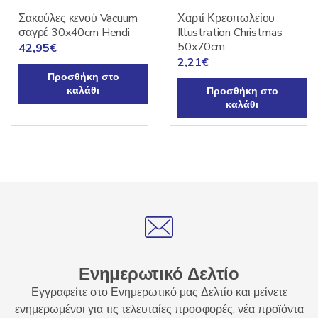
στη
Σακούλες κενού Vacuum
Χαρτί Κρεοπωλείου
σελίδα
σαγρέ 30x40cm Hendi
Illustration Christmas
του
50x70cm
42,95
€
προϊόντος
2,21
€
Προσθήκη στο
καλάθι
Προσθήκη στο
καλάθι
Ενημερωτικό Δελτίο
Εγγραφείτε στο Ενημερωτικό μας Δελτίο και μείνετε
ενημερωμένοι για τις τελευταίες προσφορές, νέα προϊόντα