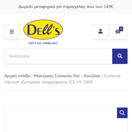
Δωρεάν μεταφορικά για παραγγελίες άνω των 149€
0
M
E
N
S
U
e
S
C
a
e
a
a
r
t
Αρχική σελίδα
/
Ηλεκτρικές Συσκευές Bar - Κουζίνας
/ Συσκευή
r
c
e
c
Vacuum εξωτερικής αναρρόφησης ICS VS 200S
h
g
h
p
o
r
r
o
y
d
n
u
a
c
m
t
e