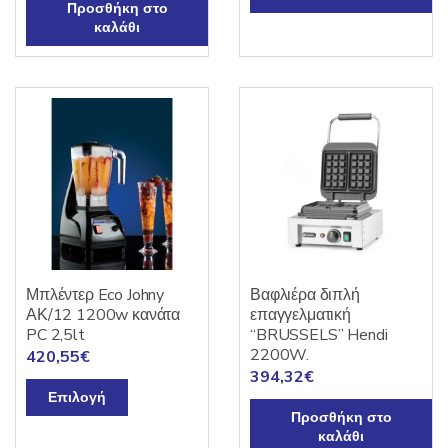
Προσθήκη στο
καλάθι
Μπλέντερ Eco Johny
Βαφλιέρα διπλή
ΑΚ/12 1200w κανάτα
επαγγελματική
PC 2,5lt
“BRUSSELS” Hendi
2200W.
420,55
€
394,32
€
Αυτό
Επιλογή
το
Προσθήκη στο
προϊόν
καλάθι