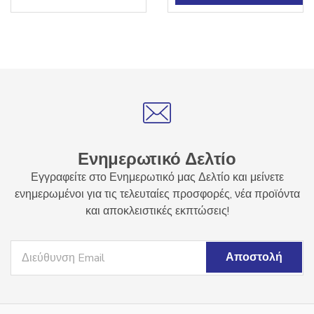
έχει
πολλαπλές
παραλλαγές.
Οι
επιλογές
μπορούν
να
επιλεγούν
στη
Ενημερωτικό Δελτίο
σελίδα
Εγγραφείτε στο Ενημερωτικό μας Δελτίο και μείνετε
του
ενημερωμένοι για τις τελευταίες προσφορές, νέα προϊόντα
προϊόντος
και αποκλειστικές εκπτώσεις!