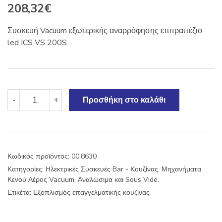
208,32
€
Συσκευή Vacuum εξωτερικής αναρρόφησης επιτραπέζιο
led ICS VS 200S
Συσκευή
-
+
Προσθήκη στο καλάθι
Vacuum
εξωτερικής
αναρρόφησης
ICS
VS
Κωδικός προϊόντος:
00.8630
200S
Κατηγορίες:
Ηλεκτρικές Συσκευές Bar - Κουζίνας
,
Μηχανήματα
ποσότητα
Κενού Αέρος Vacuum, Αναλώσιμα και Sous Vide.
Ετικέτα:
Εξοπλισμός επαγγελματικής κουζίνας