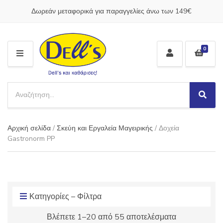
Δωρεάν μεταφορικά για παραγγελίες άνω των 149€
0
M
E
N
S
U
e
S
C
a
e
a
a
r
t
Αρχική σελίδα
/
Σκεύη και Εργαλεία Μαγειρικής
/ Δοχεία
r
c
e
c
Gastronorm PP
h
g
h
p
o
r
r
o
y
d
n
u
Κατηγορίες – Φίλτρα
a
c
m
Βλέπετε 1–20 από 55 αποτελέσματα
t
e