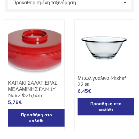
s
:
Μπώλ γυάλινο Mr.chef
ΚΑΠΑΚΙ ΣΑΛΑΤΙΕΡΑΣ
22 εκ.
ΜΕΛΑΜΙΝΗΣ FAMILY
6,45
€
No62 Φ25,5cm
5,78
€
Προσθήκη στο
καλάθι
Προσθήκη στο
καλάθι