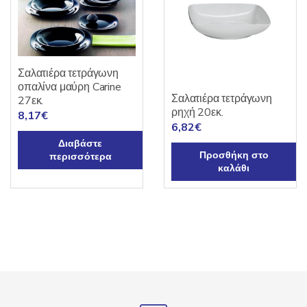
Σαλατιέρα τετράγωνη
οπαλίνα μαύρη Carine
Σαλατιέρα τετράγωνη
27εκ.
ρηχή 20εκ.
8,17
€
6,82
€
Διαβάστε
Προσθήκη στο
περισσότερα
καλάθι