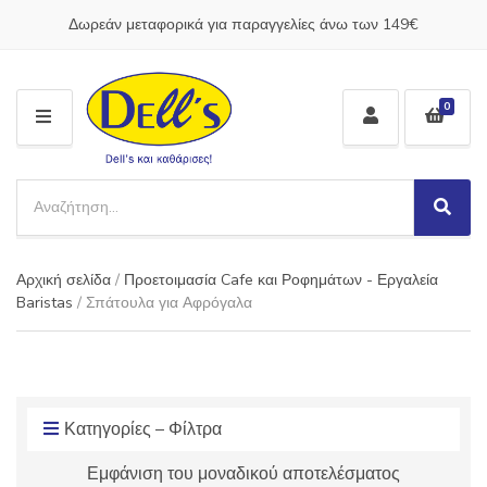
Δωρεάν μεταφορικά για παραγγελίες άνω των 149€
0
M
E
N
S
U
e
S
C
a
e
a
a
r
t
Αρχική σελίδα
/
Προετοιμασία Cafe και Ροφημάτων - Εργαλεία
r
c
e
c
Baristas
/ Σπάτουλα για Αφρόγαλα
h
g
h
p
o
r
r
o
y
d
n
u
Κατηγορίες – Φίλτρα
a
c
m
Εμφάνιση του μοναδικού αποτελέσματος
t
e