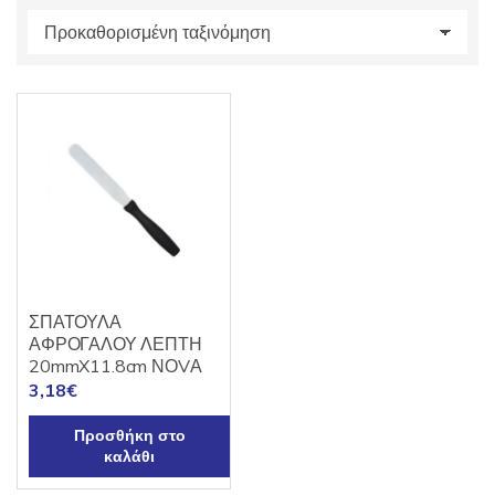
s
:
ΣΠΑΤΟΥΛΑ
ΑΦΡΟΓΑΛΟΥ ΛΕΠΤΗ
20mmX11.8cm ΝΟVΑ
3,18
€
Προσθήκη στο
καλάθι