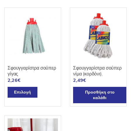
Σφουγγαρίστρα σούπερ
Σφουγγαρίστρα σούπερ
γίγας
νίμα (κορδόνι).
2,26
€
2,49
€
Αυτό
Επιλογή
Προσθήκη στο
το
καλάθι
προϊόν
έχει
πολλαπλές
παραλλαγές.