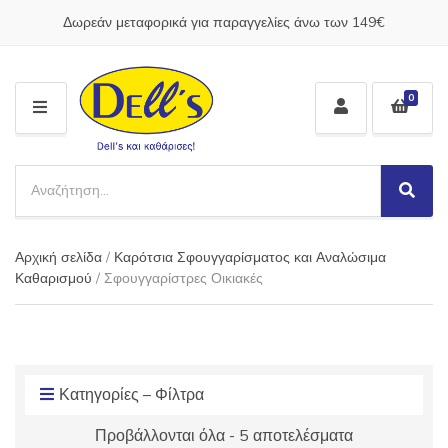
Δωρεάν μεταφορικά για παραγγελίες άνω των 149€
0
M
E
N
S
U
e
S
C
a
e
a
a
r
t
Αρχική σελίδα
/
Καρότσια Σφουγγαρίσματος και Αναλώσιμα
r
c
e
c
Καθαρισμού
/ Σφουγγαρίστρες Οικιακές
h
g
h
p
o
r
r
o
y
d
n
u
Κατηγορίες – Φίλτρα
a
c
m
Προβάλλονται όλα - 5 αποτελέσματα
t
e