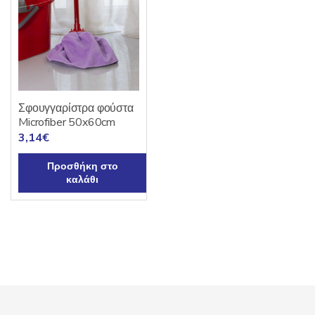
Οι
επιλογές
μπορούν
να
επιλεγούν
στη
σελίδα
Σφουγγαρίστρα φούστα
του
Microfiber 50x60cm
3,14
€
προϊόντος
Προσθήκη στο
καλάθι