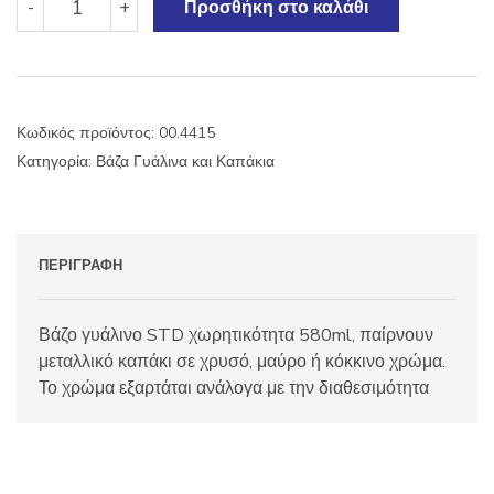
-
+
Προσθήκη στο καλάθι
γυάλινο
STD
580ml
ποσότητα
Κωδικός προϊόντος:
00.4415
Κατηγορία:
Βάζα Γυάλινα και Καπάκια
ΠΕΡΙΓΡΑΦΉ
Βάζο γυάλινο STD χωρητικότητα 580ml, παίρνουν
μεταλλικό καπάκι σε χρυσό, μαύρο ή κόκκινο χρώμα.
Το χρώμα εξαρτάται ανάλογα με την διαθεσιμότητα