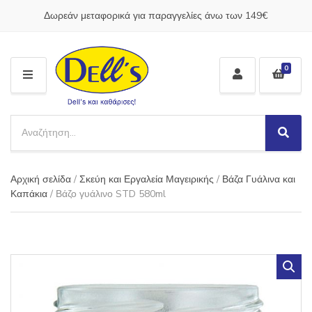
Δωρεάν μεταφορικά για παραγγελίες άνω των 149€
0
M
E
N
S
U
e
S
C
a
e
a
a
r
t
Αρχική σελίδα
/
Σκεύη και Εργαλεία Μαγειρικής
/
Βάζα Γυάλινα και
r
c
e
c
Καπάκια
/ Βάζο γυάλινο STD 580ml
h
g
h
p
o
r
r
o
y
d
n
u
a
c
m
t
e