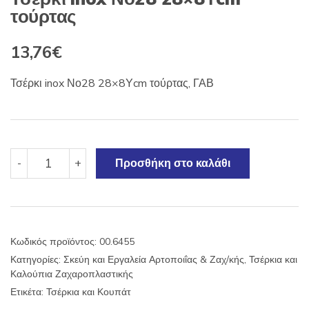
τούρτας
13,76
€
Τσέρκι inox Νο28 28×8Υcm τούρτας, ΓΑΒ
Τσέρκι
-
+
Προσθήκη στο καλάθι
inox
Νο28
28x8Υcm
τούρτας
ποσότητα
Κωδικός προϊόντος:
00.6455
Κατηγορίες:
Σκεύη και Εργαλεία Αρτοποιΐας & Ζαχ/κής
,
Τσέρκια και
Καλούπια Ζαχαροπλαστικής
Ετικέτα:
Τσέρκια και Κουπάτ