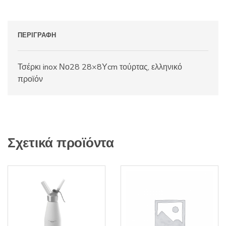
ΠΕΡΙΓΡΑΦΉ
Τσέρκι inox Νο28 28×8Υcm τούρτας, ελληνικό
προϊόν
Σχετικά προϊόντα