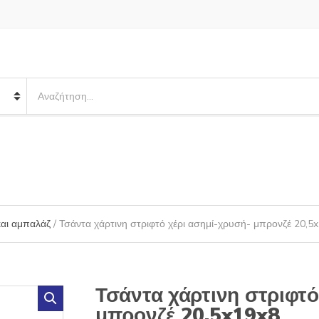
S
e
a
r
c
h
p
r
o
και αμπαλάζ
/ Τσάντα χάρτινη στριφτό χέρι ασημί-χρυσή- μπρονζέ 20,5
d
u
c
t
s
Τσάντα χάρτινη στριφτό
:
μπρονζέ 20,5x19x8