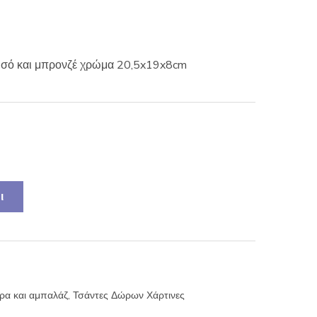
χρυσό και μπρονζέ χρώμα 20,5x19x8cm
ι
ώρα και αμπαλάζ
,
Τσάντες Δώρων Χάρτινες