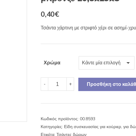
0,40
€
Τσάντα χάρτινη με στριφτό χέρι σε ασημί-
Χρώμα
Τσάντα
-
+
Προσθήκη στο καλάθ
χάρτινη
στριφτό
χέρι
ασημί-
χρυσή-
Κωδικός προϊόντος:
00.8593
μπρονζέ
Κατηγορίες:
Είδη συσκευασίας για κούριερ, για δ
20,5x19x8
ποσότητα
Ετικέτα:
Τσάντες δώρων