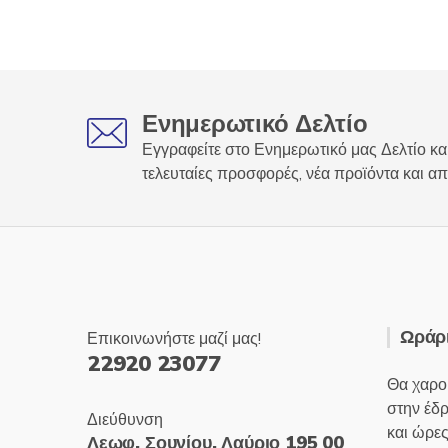
παραλλαγές.
Οι
επιλογές
μπορούν
να
Ενημερωτικό Δελτίο
επιλεγούν
Εγγραφείτε στο Ενημερωτικό μας Δελτίο και
στη
τελευταίες προσφορές, νέα προϊόντα και απ
σελίδα
του
προϊόντος
Ωράρι
Επικοινωνήστε μαζί μας!
22920 23077
Θα χαρο
στην έδ
Διεύθυνση
και ώρες
Λεωφ. Σουνίου, Λαύριο 195 00