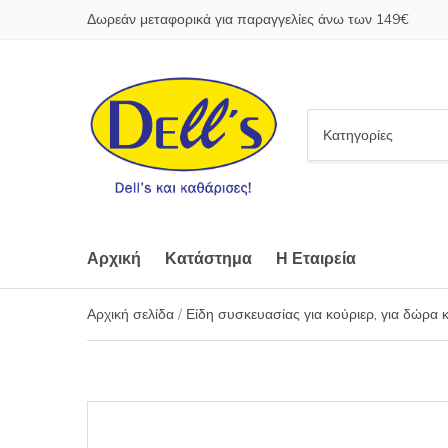
Δωρεάν μεταφορικά για παραγγελίες άνω των 149€
C
a
t
e
g
o
Αρχική
Κατάστημα
Η Εταιρεία
r
y
Αρχική σελίδα
/
Είδη συσκευασίας για κούριερ, για δώρα 
n
a
m
e