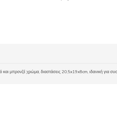
σό και μπρονζέ χρώμα, διαστάσεις 20,5x19x8cm, ιδανική για σ