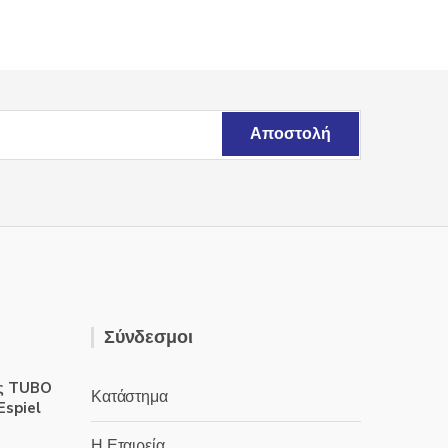
Σύνδεσμοι
ς TUBO
Κατάστημα
Espiel
Η Εταιρεία