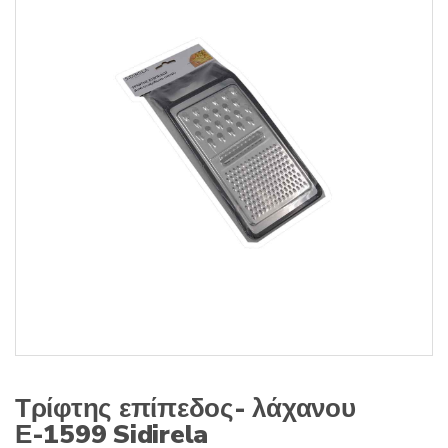
s
:
Τρίφτης επίπεδος- λάχανου
Ε-1599 Sidirela