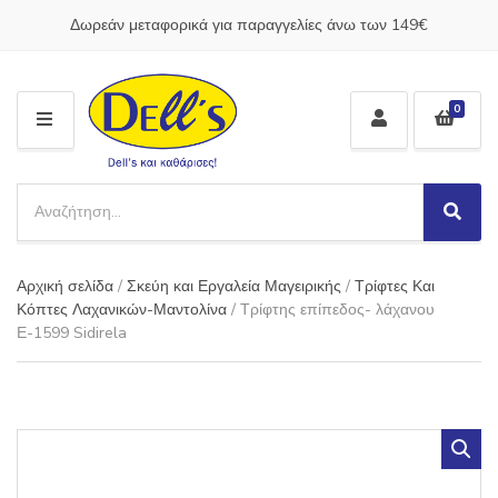
Δωρεάν μεταφορικά για παραγγελίες άνω των 149€
0
M
E
N
S
U
e
S
C
a
e
a
a
r
t
Αρχική σελίδα
/
Σκεύη και Εργαλεία Μαγειρικής
/
Τρίφτες Και
r
c
e
c
Κόπτες Λαχανικών-Μαντολίνα
/ Τρίφτης επίπεδος- λάχανου
h
g
h
Ε-1599 Sidirela
p
o
r
r
o
y
d
n
u
a
c
m
t
e