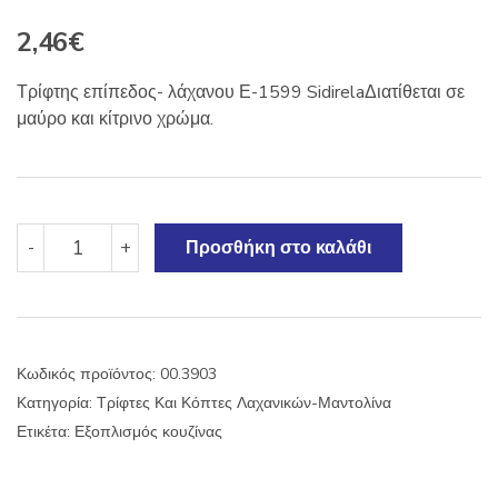
2,46
€
Τρίφτης επίπεδος- λάχανου Ε-1599 SidirelaΔιατίθεται σε
μαύρο και κίτρινο χρώμα.
Τρίφτης
-
+
Προσθήκη στο καλάθι
επίπεδος-
λάχανου
Ε-1599
Sidirela
ποσότητα
Κωδικός προϊόντος:
00.3903
Κατηγορία:
Τρίφτες Και Κόπτες Λαχανικών-Μαντολίνα
Ετικέτα:
Εξοπλισμός κουζίνας