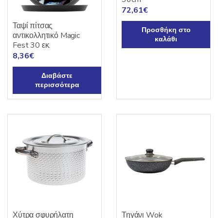
72,61
€
Ταψί πίτσας
Προσθήκη στο
αντικολλητικό Magic
καλάθι
Fest 30 εκ.
8,36
€
Διαβάστε
περισσότερα
Χύτρα σφυρήλατη
Τηγάνι Wok