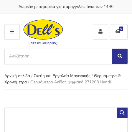
Δωρεάν μεταφορικά για παραγγελίες άνω των 149€
0
M
E
N
S
U
e
S
C
a
e
a
a
r
t
Αρχική σελίδα
/
Σκεύη και Εργαλεία Μαγειρικής
/
Θερμόμετρα &
r
c
e
c
Χρονόμετρα
/ Θερμόμετρο Ακίδας ψηφιακό 271208 Hendi
h
g
h
p
o
r
r
o
y
d
n
u
a
c
m
t
e