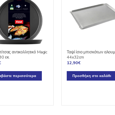
πίτσας αντικολλητικό Magic
Ταψί ίσιο μπισκότων αλουμ
30 εκ.
44x32cm
€
12,90
€
αβάστε περισσότερα
Προσθήκη στο καλάθι