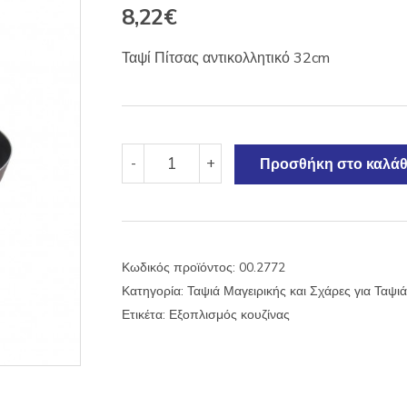
8,22
€
Ταψί Πίτσας αντικολλητικό 32cm
Ταψί
-
+
Προσθήκη στο καλάθ
Πίτσας
αντικολλητικό
32cm
ποσότητα
Κωδικός προϊόντος:
00.2772
Κατηγορία:
Ταψιά Μαγειρικής και Σχάρες για Ταψιά
Ετικέτα:
Εξοπλισμός κουζίνας