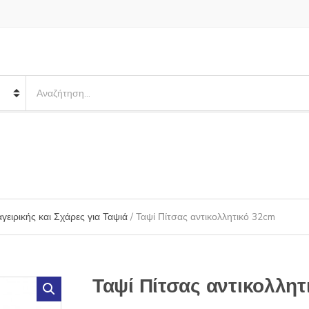
S
e
a
r
c
h
p
r
o
γειρικής και Σχάρες για Ταψιά
/ Ταψί Πίτσας αντικολλητικό 32cm
d
u
c
t
s
Ταψί Πίτσας αντικολλη
: