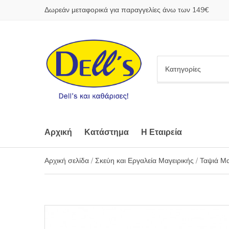
Δωρεάν μεταφορικά για παραγγελίες άνω των 149€
C
a
t
e
g
o
Αρχική
Κατάστημα
Η Εταιρεία
r
y
Αρχική σελίδα
/
Σκεύη και Εργαλεία Μαγειρικής
/
Ταψιά Μα
n
a
m
e