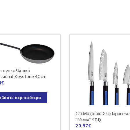
ι αντικολλητικό
ssional Keystone 40cm
4
€
αβάστε περισσότερα
Σετ Μαχαίρια Σεφ Japanese
“Monix” 4τμχ
20,87
€