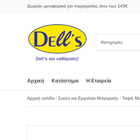
Δωρεάν μεταφορικά για παραγγελίες άνω των 149€
C
a
t
e
g
o
Αρχική
Κατάστημα
Η Εταιρεία
r
y
Αρχική σελίδα
/
Σκεύη και Εργαλεία Μαγειρικής
/
Ταψιά Μα
n
a
m
e