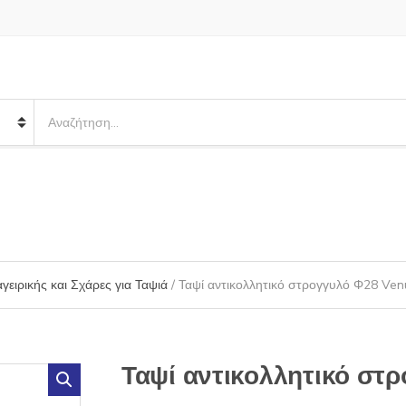
S
e
a
r
c
h
p
r
o
γειρικής και Σχάρες για Ταψιά
/ Ταψί αντικολλητικό στρογγυλό Φ28 Ven
d
u
c
t
s
Ταψί αντικολλητικό στ
: