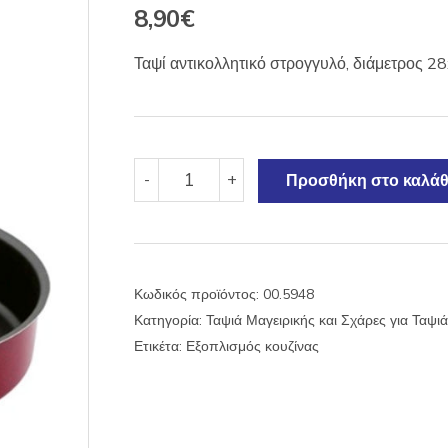
8,90
€
Ταψί αντικολλητικό στρογγυλό, διάμετρος 
Ταψί
-
+
Προσθήκη στο καλάθ
αντικολλητικό
στρογγυλό
Φ28
Venus
ποσότητα
Κωδικός προϊόντος:
00.5948
Κατηγορία:
Ταψιά Μαγειρικής και Σχάρες για Ταψιά
Ετικέτα:
Εξοπλισμός κουζίνας