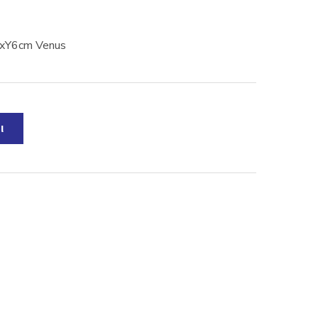
28xY6cm Venus
ι