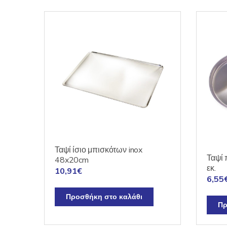
Ταψί ίσιο μπισκότων inox
Ταψί 
48x20cm
εκ.
10,91
€
6,55
Προσθήκη στο καλάθι
Πρ