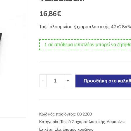
16,86
€
Ταψί αλουμινίου ζαχαροπλαστικής 42x28x
1 σε απόθεμα (επιπλέον μπορεί να ζητηθε
Ταψί
-
+
Προσθήκη στο καλάθ
αλουμινίου
ζαχαροπλαστικής
42x28x5cm
ποσότητα
Κωδικός προϊόντος:
00.2289
Κατηγορία:
Ταψιά Ζαχαροπλαστικής-Λαμαρίνες
Ετικέτα:
Εξοπλισμός κουζίνας