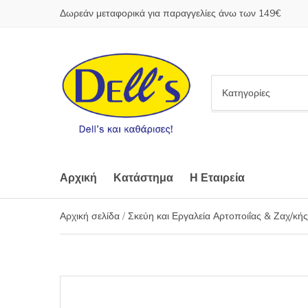
Δωρεάν μεταφορικά για παραγγελίες άνω των 149€
C
a
t
e
g
o
Αρχική
Κατάστημα
Η Εταιρεία
r
y
Αρχική σελίδα
/
Σκεύη και Εργαλεία Αρτοποιΐας & Ζαχ/κής
n
a
m
e