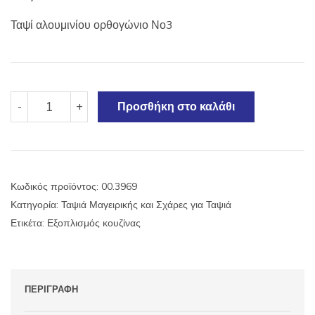
Ταψί αλουμινίου ορθογώνιο Νο3
Ταψί
-
+
Προσθήκη στο καλάθι
αλουμινίου
ορθογώνιο
Νο3
ποσότητα
Κωδικός προϊόντος:
00.3969
Κατηγορία:
Ταψιά Μαγειρικής και Σχάρες για Ταψιά
Ετικέτα:
Εξοπλισμός κουζίνας
ΠΕΡΙΓΡΑΦΉ