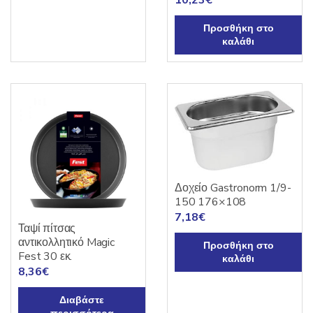
Προσθήκη στο
καλάθι
Δοχείο Gastronorm 1/9-
150 176×108
7,18
€
Ταψί πίτσας
αντικολλητικό Magic
Προσθήκη στο
Fest 30 εκ.
καλάθι
8,36
€
Διαβάστε