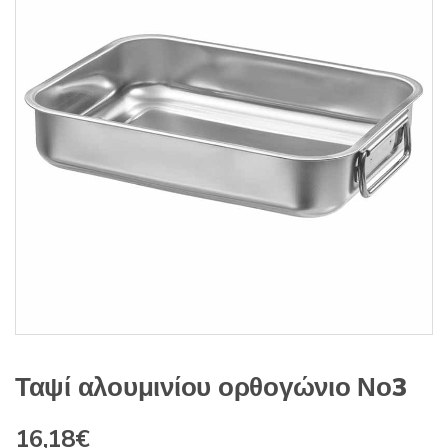
s
:
Ταψί αλουμινίου ορθογώνιο Νο3
16,18
€