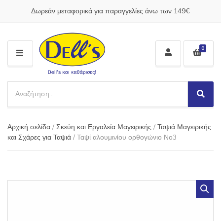
Δωρεάν μεταφορικά για παραγγελίες άνω των 149€
0
M
E
N
S
U
e
S
C
a
e
a
a
r
t
Αρχική σελίδα
/
Σκεύη και Εργαλεία Μαγειρικής
/
Ταψιά Μαγειρικής
r
c
e
c
και Σχάρες για Ταψιά
/ Ταψί αλουμινίου ορθογώνιο Νο3
h
g
h
p
o
r
r
o
y
d
n
u
a
c
m
t
e