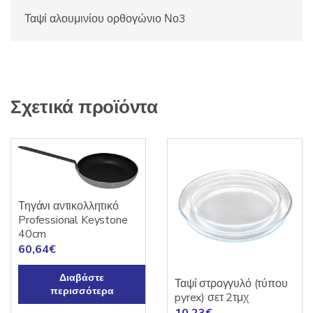
Ταψί αλουμινίου ορθογώνιο Νο3
Σχετικά προϊόντα
Τηγάνι αντικολλητικό
Professional Keystone
40cm
60,64
€
Διαβάστε
Ταψί στρογγυλό (τύπου
περισσότερα
pyrex) σετ 2τμχ
10,23
€