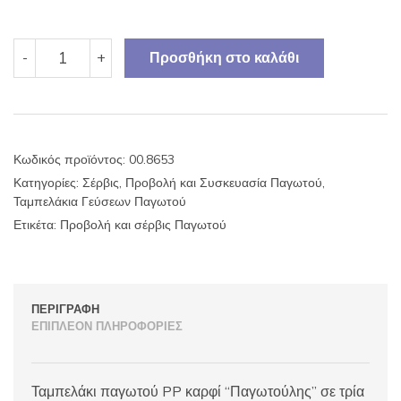
Ταμπελάκι
-
+
Προσθήκη στο καλάθι
παγωτού
PP
καρφί
"Παγωτούλης"
χρώμα
Κωδικός προϊόντος:
00.8653
10αδα
Κατηγορίες:
Σέρβις, Προβολή και Συσκευασία Παγωτού
,
ποσότητα
Ταμπελάκια Γεύσεων Παγωτού
Ετικέτα:
Προβολή και σέρβις Παγωτού
ΠΕΡΙΓΡΑΦΉ
ΕΠΙΠΛΈΟΝ ΠΛΗΡΟΦΟΡΊΕΣ
Ταμπελάκι παγωτού PP καρφί “Παγωτούλης” σε τρία