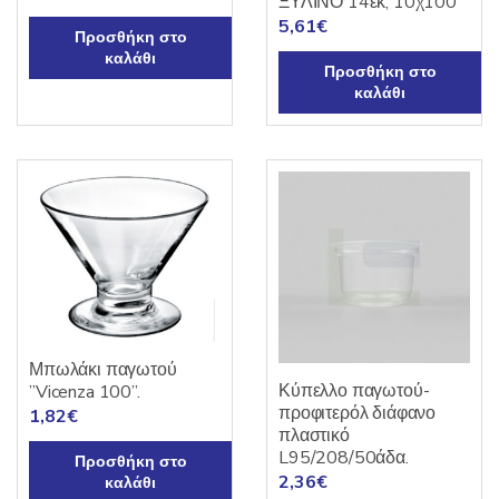
ΞΥΛΙΝΟ 14εκ, 10χ100
5,61
€
Προσθήκη στο
καλάθι
Προσθήκη στο
καλάθι
Μπωλάκι παγωτού
Κύπελλο παγωτού-
”Vicenza 100”.
προφιτερόλ διάφανο
1,82
€
πλαστικό
L95/208/50άδα.
Προσθήκη στο
2,36
€
καλάθι