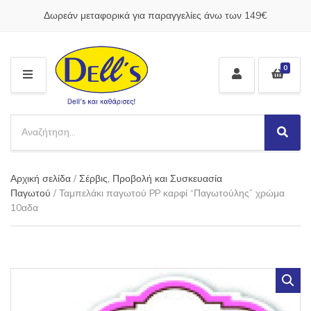
Δωρεάν μεταφορικά για παραγγελίες άνω των 149€
0
M
E
N
S
U
e
S
C
a
e
a
a
r
t
Αρχική σελίδα
/
Σέρβις, Προβολή και Συσκευασία
r
c
e
c
Παγωτού
/ Ταμπελάκι παγωτού PP καρφί “Παγωτούλης” χρώμα
h
g
h
10αδα
p
o
r
r
o
y
d
n
u
a
c
m
t
e