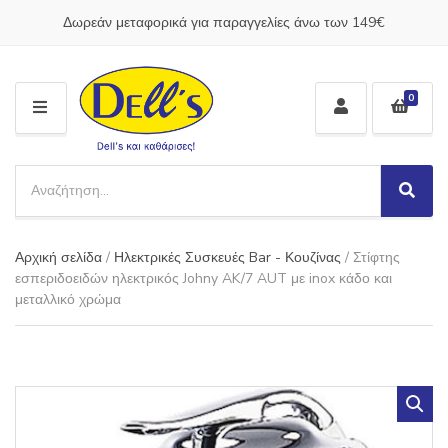
Δωρεάν μεταφορικά για παραγγελίες άνω των 149€
0
M
E
N
S
U
e
S
C
a
e
a
a
r
t
Αρχική σελίδα
/
Ηλεκτρικές Συσκευές Bar - Κουζίνας
/ Στίφτης
r
c
e
c
εσπεριδοειδών ηλεκτρικός Johny AK/7 AUT με inox κάδο και
h
g
h
μεταλλικό χρώμα
p
o
r
r
o
y
d
n
u
a
c
m
t
e