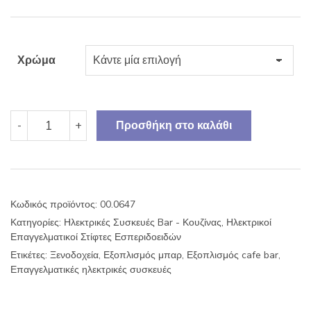
Χρώμα
Στίφτης
-
+
Προσθήκη στο καλάθι
εσπεριδοειδών
ηλεκτρικός
Johny
AK/7
AUT
Κωδικός προϊόντος:
00.0647
με
Κατηγορίες:
Ηλεκτρικές Συσκευές Bar - Κουζίνας
,
Ηλεκτρικοί
inox
Επαγγελματικοί Στίφτες Εσπεριδοειδών
κάδο
και
Ετικέτες:
Ξενοδοχεία
,
Εξοπλισμός μπαρ
,
Εξοπλισμός cafe bar
,
μεταλλικό
Επαγγελματικές ηλεκτρικές συσκευές
χρώμα
ποσότητα