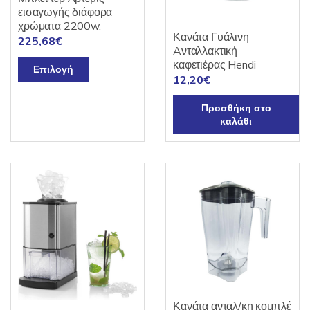
εισαγωγής διάφορα
χρώματα 2200w.
Κανάτα Γυάλινη
225,68
€
Aνταλλακτική
Αυτό
καφετιέρας Hendi
Επιλογή
12,20
€
το
προϊόν
Προσθήκη στο
έχει
καλάθι
πολλαπλές
παραλλαγές.
Οι
επιλογές
μπορούν
να
επιλεγούν
στη
σελίδα
του
προϊόντος
Κανάτα ανταλ/κη κομπλέ