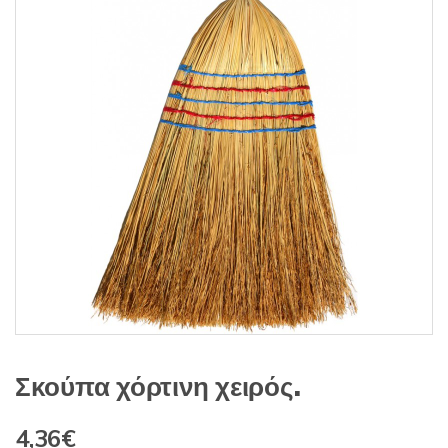
s
:
Σκούπα χόρτινη χειρός.
4,36
€