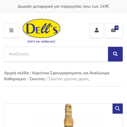
Δωρεάν μεταφορικά για παραγγελίες άνω των 149€
0
M
E
N
S
U
e
S
C
a
e
a
a
r
t
Αρχική σελίδα
/
Καρότσια Σφουγγαρίσματος και Αναλώσιμα
r
c
e
c
Καθαρισμού
/
Σκούπες
/ Σκούπα χόρτινη χειρός.
h
g
h
p
o
r
r
o
y
d
n
u
a
c
m
t
e