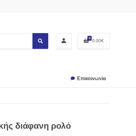
0
0,00
€
S
e
a
r
c
h
Επικοινωνία
κής διάφανη ρολό