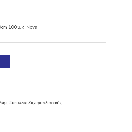
40cm 100τμχ Nova
ι
/κής
,
Σακούλες Ζαχαροπλαστικής