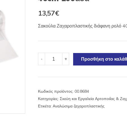
13,57
€
Σακούλα Ζαχαροπλαστικής διάφανη ρολό 
Σακούλα
-
+
Προσθήκη στο καλάθ
Ζαχαροπλαστικής
διάφανη
ρολό
40cm
100αδα
Κωδικός προϊόντος:
00.8684
ποσότητα
Κατηγορίες:
Σκεύη και Εργαλεία Αρτοποιΐας & Ζαχ
Ετικέτα:
Αναλώσιμα ζαχαροπλαστικής