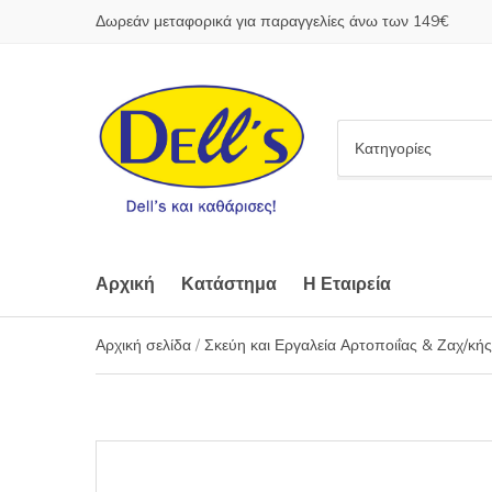
Δωρεάν μεταφορικά για παραγγελίες άνω των 149€
C
a
t
e
g
o
Αρχική
Κατάστημα
Η Εταιρεία
r
y
Αρχική σελίδα
/
Σκεύη και Εργαλεία Αρτοποιΐας & Ζαχ/κής
n
a
m
e