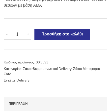
θέσεων με βάση ΑΜΑ
Τσάντα
-
+
Προσθήκη στο καλάθι
καφέ
θερμομονωτική
μεσαία
6
θέσεων+βάση
Κωδικός προϊόντος:
00.3593
34x23x20
Κατηγορίες:
Σάκοι Θερμομονωτικοί Delivery
,
Σάκοι Μεταφοράς
ποσότητα
Cafe
Ετικέτα:
Delivery
ΠΕΡΙΓΡΑΦΉ