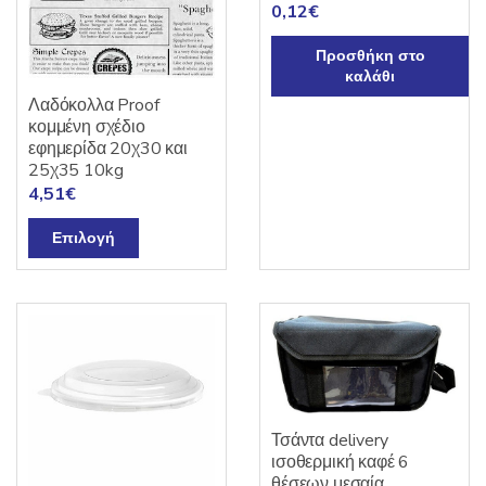
0,12
€
Προσθήκη στο
καλάθι
Λαδόκολλα Proof
κομμένη σχέδιο
εφημερίδα 20χ30 και
25χ35 10kg
4,51
€
Αυτό
Επιλογή
το
προϊόν
έχει
πολλαπλές
παραλλαγές.
Οι
επιλογές
μπορούν
Τσάντα delivery
ισοθερμική καφέ 6
να
θέσεων μεσαία