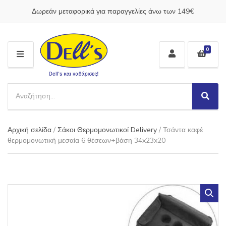
Δωρεάν μεταφορικά για παραγγελίες άνω των 149€
0
M
E
N
S
U
e
S
C
a
e
a
a
r
t
Αρχική σελίδα
/
Σάκοι Θερμομονωτικοί Delivery
/ Τσάντα καφέ
r
c
e
c
θερμομονωτική μεσαία 6 θέσεων+βάση 34x23x20
h
g
h
p
o
r
r
o
y
d
n
u
a
c
m
t
e