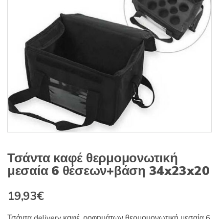
s
:
Τσάντα καφέ θερμομονωτική
μεσαία 6 θέσεων+βάση 34x23x20
19,93
€
Τσάντα delivery καφέ, ροφημάτων θερμομονωτική μεσαία 6