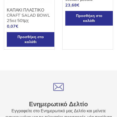
επιλεγούν
23,68
€
στη
ΚΑΠΑΚΙ ΠΛΑΣΤΙΚΟ
σελίδα
CRAFT SALAD BOWL
Προσθήκη στο
του
25oz 50τμχ
καλάθι
προϊόντος
0,07
€
Προσθήκη στο
καλάθι
Ενημερωτικό Δελτίο
Εγγραφείτε στο Ενημερωτικό μας Δελτίο και μείνετε