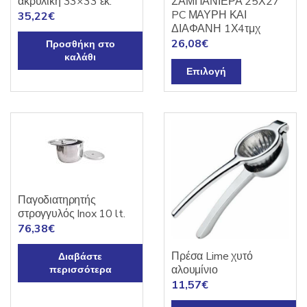
ακρυλική 33×33 εκ.
ΣΑΜΠΑΝΙΕΡΑ 25Χ27
PC ΜΑΥΡΗ ΚΑΙ
35,22
€
ΔΙΑΦΑΝΗ 1Χ4τμχ
26,08
€
Προσθήκη στο
καλάθι
Αυτό
Επιλογή
το
προϊόν
έχει
πολλαπλές
παραλλαγές.
Οι
επιλογές
μπορούν
Παγοδιατηρητής
στρογγυλός Inox 10 lt.
να
76,38
€
επιλεγούν
στη
Πρέσα Lime χυτό
Διαβάστε
σελίδα
αλουμίνιο
περισσότερα
του
11,57
€
προϊόντος