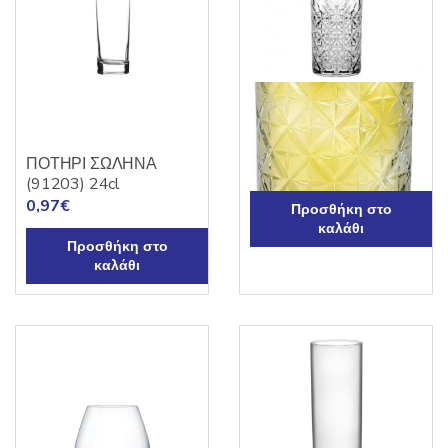
Ποτήρι σκαλιστό
Σωλήνα “TIMELESS”
30cl
ΠΟΤΗΡΙ ΣΩΛΗΝΑ
3,00
€
(91203) 24cl
0,97
€
Προσθήκη στο
καλάθι
Προσθήκη στο
καλάθι