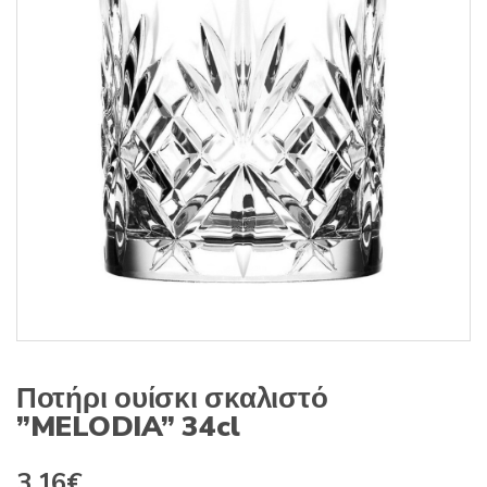
s
:
Ποτήρι ουίσκι σκαλιστό
”MELODIA” 34cl
3,16
€