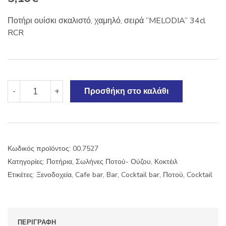
Ποτήρι ουίσκι σκαλιστό, χαμηλό, σειρά ”MELODIA” 34cl
RCR
Ποτήρι
-
+
Προσθήκη στο καλάθι
ουίσκι
σκαλιστό
''MELODIA''
34cl
ποσότητα
Κωδικός προϊόντος:
00.7527
Κατηγορίες:
Ποτήρια
,
Σωλήνες Ποτού- Ούζου
,
Κοκτέιλ
Ετικέτες:
Ξενοδοχεία
,
Cafe bar
,
Bar
,
Cocktail bar
,
Ποτού
,
Cocktail
ΠΕΡΙΓΡΑΦΉ