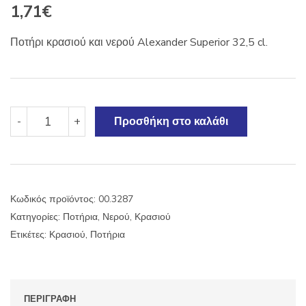
1,71
€
Ποτήρι κρασιού και νερού Alexander Superior 32,5 cl.
Ποτήρι
-
+
Προσθήκη στο καλάθι
κρασιού-
νερού
Alexander
Superior
32,5cl.
Κωδικός προϊόντος:
00.3287
ποσότητα
Κατηγορίες:
Ποτήρια
,
Νερού
,
Κρασιού
Ετικέτες:
Κρασιού
,
Ποτήρια
ΠΕΡΙΓΡΑΦΉ