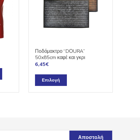
Ποδόμακτρο “DΟURA”
50x85cm καφέ και γκρι
6,45
€
Αυτό
Επιλογή
το
προϊόν
έχει
πολλαπλές
παραλλαγές.
Οι
επιλογές
μπορούν