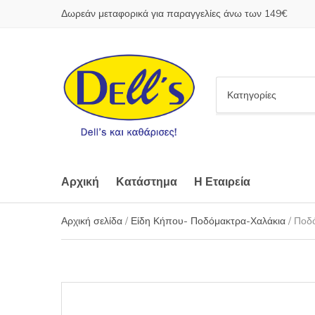
Δωρεάν μεταφορικά για παραγγελίες άνω των 149€
C
a
t
e
g
o
Αρχική
Κατάστημα
Η Εταιρεία
r
y
Αρχική σελίδα
/
Είδη Κήπου- Ποδόμακτρα-Χαλάκια
/ Ποδ
n
a
m
e