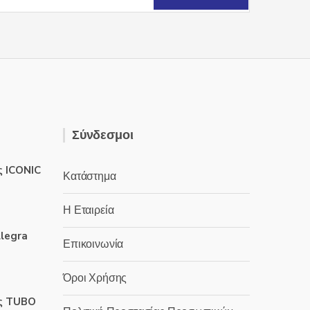
να
επιλεγούν
στη
σελίδα
του
προϊόντος
Σύνδεσμοι
ς ICONIC
Κατάστημα
Η Εταιρεία
llegra
Επικοινωνία
Όροι Χρήσης
ς TUBO