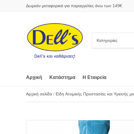
Δωρεάν μεταφορικά για παραγγελίες άνω των 149€
C
a
t
e
g
o
Αρχική
Κατάστημα
Η Εταιρεία
r
y
Αρχική σελίδα
/
Είδη Ατομικής Προστασίας και Υγιεινής μ
n
a
m
e