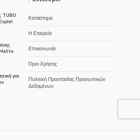
ς TUBO
Κατάστημα
Espiel
Η Εταιρεία
μίνης
Επικοινωνία
 Matte
Όροι Χρήσης
ητική για
Πολιτική Προστασίας Προσωπικών
ων
Δεδομένων