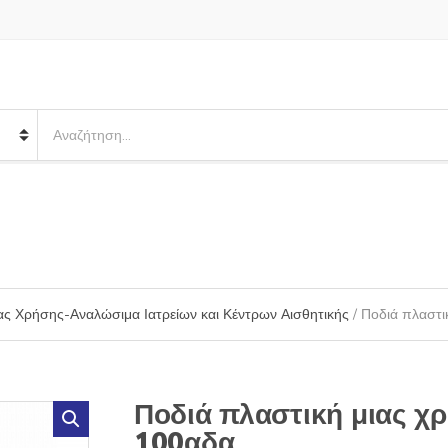
S
e
a
r
c
h
p
r
o
ιας Χρήσης-Αναλώσιμα Ιατρείων και Κέντρων Αισθητικής
/ Ποδιά πλαστι
d
u
c
t
s
Ποδιά πλαστική μιας χ
:
100αδα