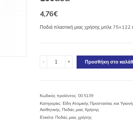
4,76
€
Ποδιά πλαστική μιας χρήσης μπλε 75×122
Ποδιά
-
+
Προσθήκη στο καλάθ
πλαστική
μιας
χρήσης
μπλε
75x122
Κωδικός προϊόντος:
00.5139
100αδα
Κατηγορίες:
Είδη Ατομικής Προστασίας και Υγιειν
ποσότητα
Αισθητικής
,
Ποδιές μιας Χρήσης
Ετικέτα:
Ποδιές μιας χρήσης