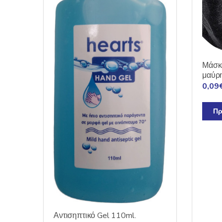
Μάσκ
μαύρ
0,09
Πρ
Αντισηπτικό Gel 110ml.