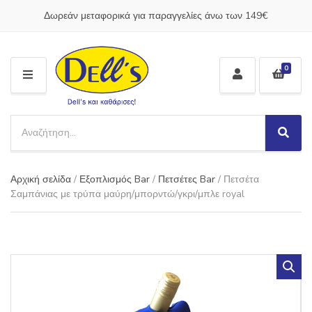
Δωρεάν μεταφορικά για παραγγελίες άνω των 149€
0
M
E
N
S
U
e
S
C
a
e
a
a
r
t
Αρχική σελίδα
/
Εξοπλισμός Bar
/
Πετσέτες Bar
/ Πετσέτα
r
c
e
c
Σαμπάνιας με τρύπα μαύρη/μπορντώ/γκρι/μπλε royal
h
g
h
p
o
r
r
o
y
d
n
u
a
c
m
t
e