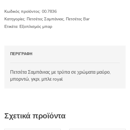
μαύρη/
μπορντώ/
Κωδικός προϊόντος:
00.7836
γκρι/
Κατηγορίες:
Πετσέτες Σαμπάνιας
,
Πετσέτες Bar
μπλε
royal
Ετικέτα:
Εξοπλισμός μπαρ
ποσότητα
ΠΕΡΙΓΡΑΦΉ
Πετσέτα Σαμπάνιας με τρύπα σε χρώματα μαύρο,
μπορντώ, γκρι, μπλε royal
Σχετικά προϊόντα