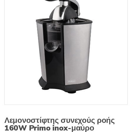
s
:
Λεμονοστίφτης συνεχούς ροής
160W Primo inox-μαύρο