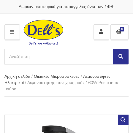
Δωρεάν μεταφορικά για παραγγελίες άνω των 149€
0
M
E
N
S
U
e
S
C
a
e
a
a
r
t
Αρχική σελίδα
/
Οικιακές Μικροσυσκευές
/
Λεμονοστίφτες
r
c
e
c
Ηλεκτρικοί
/ Λεμονοστίφτης συνεχούς ροής 160W Primo inox-
h
g
h
μαύρο
p
o
r
r
o
y
d
n
u
a
c
m
t
e