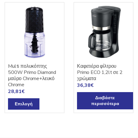
Multi πολυκόπτης
Καφετιέρα φίλτρου
500W Primo Diamond
Primo ECO 1,2lt σε 2
μαύρο Chrome+λευκό
χρώματα
Chrome
36,38
€
28,81
€
Διαβάστε
Αυτό
περισσότερα
Επιλογή
το
προϊόν
έχει
πολλαπλές