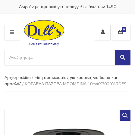
Δωρεάν μεταφορικά για παραγγελίες άνω των 149€
0
M
E
N
S
U
e
S
C
a
e
a
a
r
t
Αρχική σελίδα
/
Είδη συσκευασίας για κούριερ, για δώρα και
r
c
e
c
αμπαλάζ
/ ΚΟΡΔΕΛΑ ΠΑΣΤΕΛ ΜΠΟΜΠΙΝΑ 10mmX200 YARDES
h
g
h
p
o
r
r
o
y
d
n
u
a
c
m
t
e