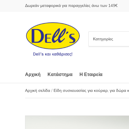
Δωρεάν μεταφορικά για παραγγελίες άνω των 149€
C
a
t
e
g
o
Αρχική
Κατάστημα
Η Εταιρεία
r
y
Αρχική σελίδα
/
Είδη συσκευασίας για κούριερ, για δώρα 
n
a
m
e