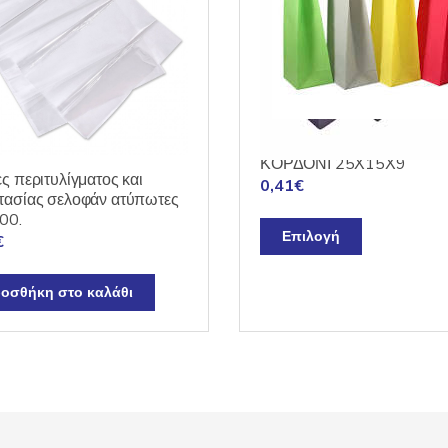
ΤΣΑΝΤΑ ΧΑΡΤΙΝΗ ΜΕ
ΚΟΡΔΟΝΙ 25Χ15Χ9
ς περιτυλίγματος και
0,41
€
τασίας σελοφάν ατύπωτες
00.
Αυτό
Επιλογή
€
το
προϊόν
οσθήκη στο καλάθι
έχει
πολλαπλές
παραλλαγές
Οι
επιλογές
μπορούν
να