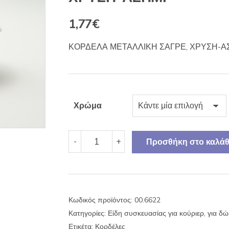
1,77
€
ΚΟΡΔΕΛΑ ΜΕΤΑΛΛΙΚΗ ΣΑΓΡΕ, ΧΡΥΣΗ-ΑΣ
Χρώμα
ΚΟΡΔΕΛΑ
-
+
Προσθήκη στο καλάθ
ΜΕΤΑΛΛΙΚΗ
ΣΑΓΡΕ
3mmX50Y
ΧΡΥΣΗ-
ΑΣΗΜΙ
Κωδικός προϊόντος:
00.6622
ποσότητα
Κατηγορίες:
Είδη συσκευασίας για κούριερ, για δ
Ετικέτα:
Κορδέλες