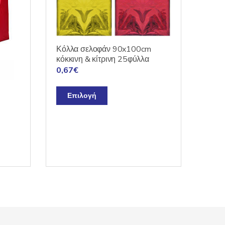
Κόλλα σελοφάν 90x100cm
κόκκινη & κίτρινη 25φύλλα
0,67
€
Αυτό
Επιλογή
το
προϊόν
έχει
πολλαπλές
παραλλαγές.
Οι
.
επιλογές
μπορούν
να
επιλεγούν
στη