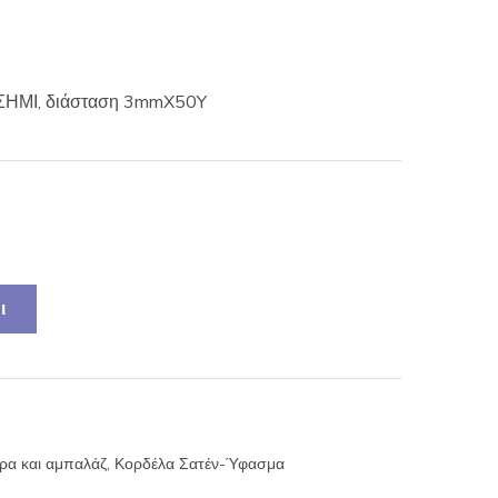
ΗΜΙ, διάσταση 3mmX50Y
ι
ώρα και αμπαλάζ
,
Κορδέλα Σατέν-Ύφασμα