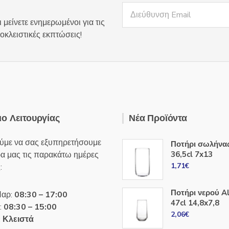
επιλεγούν
 μείνετε ενημερωμένοι για τις
στη
οκλειστικές εκπτώσεις!
σελίδα
του
προϊόντος
ο Λειτουργίας
Νέα Προϊόντα
ύμε να σας εξυπηρετήσουμε
Ποτήρι σωλήνα
ρα μας τις παρακάτω ημέρες
36,5cl 7x13
1,71
€
:
Ποτήρι νερού A
Παρ:
08:30 – 17:00
47cl 14,8x7,8
:
08:30 – 15:00
2,06
€
:
Κλειστά