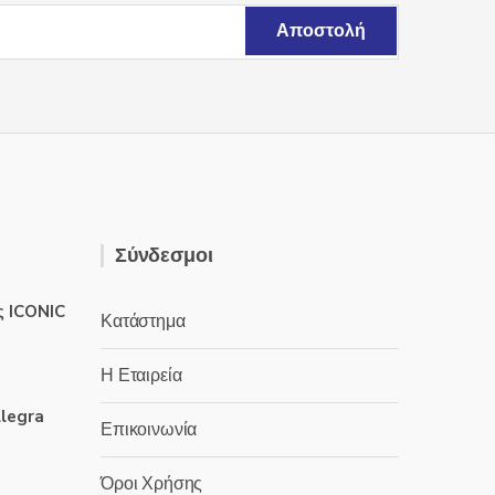
σελίδα
του
προϊόντος
Σύνδεσμοι
ς ICONIC
Κατάστημα
Η Εταιρεία
llegra
Επικοινωνία
Όροι Χρήσης