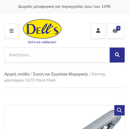
Δωρεάν μεταφορικά για παραγγελίες άνω των 149€
0
M
E
N
S
U
e
S
C
a
e
a
a
r
t
Αρχική σελίδα
/
Σκεύη και Εργαλεία Μαγειρικής
/ Κόπτης
r
c
e
c
μανιταριών 5170 West Mark.
h
g
h
p
o
r
r
o
y
d
n
u
a
c
m
t
e