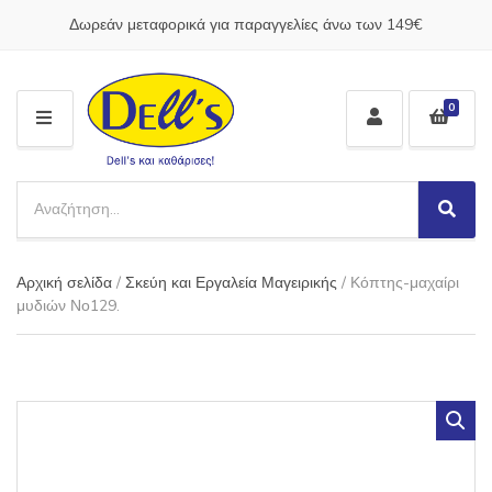
Δωρεάν μεταφορικά για παραγγελίες άνω των 149€
0
M
E
N
S
U
e
S
C
a
e
a
a
r
t
Αρχική σελίδα
/
Σκεύη και Εργαλεία Μαγειρικής
/ Κόπτης-μαχαίρι
r
c
e
c
μυδιών Νο129.
h
g
h
p
o
r
r
o
y
d
n
u
a
c
m
t
e