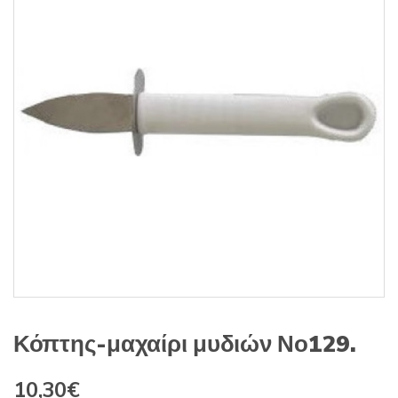
s
:
Κόπτης-μαχαίρι μυδιών Νο129.
10,30
€