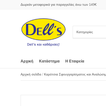
Δωρεάν μεταφορικά για παραγγελίες άνω των 149€
C
a
t
e
g
o
Αρχική
Κατάστημα
Η Εταιρεία
r
y
Αρχική σελίδα
/
Καρότσια Σφουγγαρίσματος και Αναλώσι
n
a
m
e