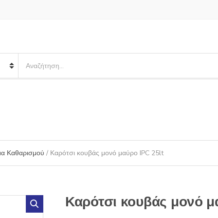
S
e
a
r
c
h
p
r
o
μα Καθαρισμού
/ Καρότσι κουβάς μονό μαύρο IPC 25lt
d
u
c
t
s
Καρότσι κουβάς μονό μ
: