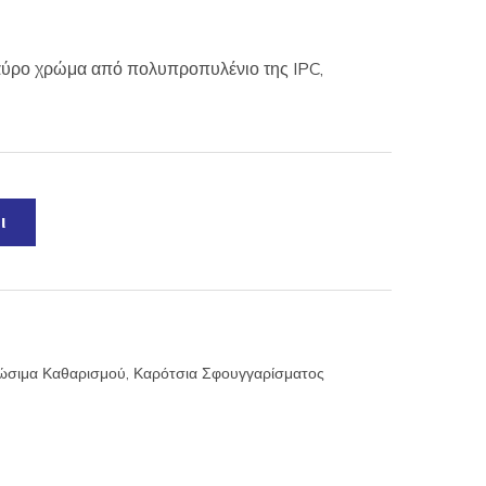
αύρο χρώμα από πολυπροπυλένιο της IPC,
ι
λώσιμα Καθαρισμού
,
Καρότσια Σφουγγαρίσματος