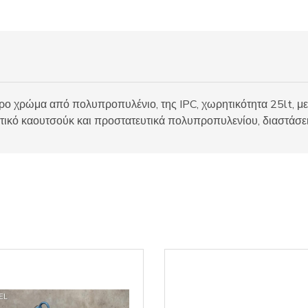
ο χρώμα από πολυπροπυλένιο, της IPC, χωρητικότητα 25lt, με 
στικό καουτσούκ και προστατευτικά πολυπροπυλενίου, διαστάσ