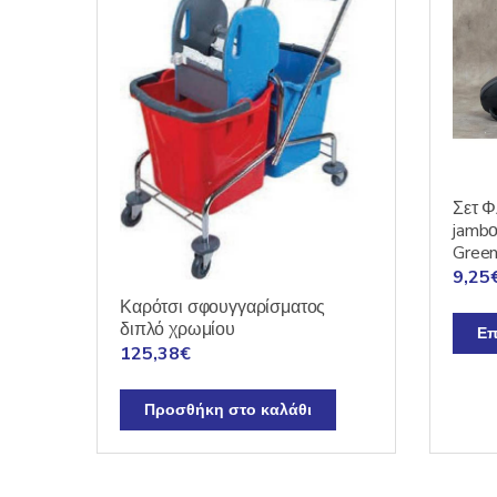
Σετ Φ
jambο
Green
9,25
Καρότσι σφουγγαρίσματος
διπλό χρωμίου
Επ
125,38
€
Προσθήκη στο καλάθι