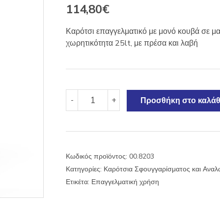
114,80
€
Καρότσι επαγγελματικό με μονό κουβά σε μ
χωρητικότητα 25lt, με πρέσα και λαβή
Καρότσι
-
+
Προσθήκη στο καλάθ
κουβάς
μονό
μαύρο
IPC
25lt
Κωδικός προϊόντος:
00.8203
ποσότητα
Κατηγορίες:
Καρότσια Σφουγγαρίσματος και Ανα
Ετικέτα:
Επαγγελματική χρήση