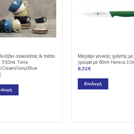
λυτζάνι σοκολάτας & πιάτο
Μαχαίρι γενικής χρήσης με
 350ml Terra
χρώμα με δόντι Horeca 10
/Cream/Grey/Blue
8,32
€
€
Αυτό
Επιλογή
Αυτό
το
ιλογή
το
προϊόν
προϊόν
έχει
έχει
πολλαπλές
πολλαπλές
παραλλαγές
παραλλαγές.
Οι
Οι
επιλογές