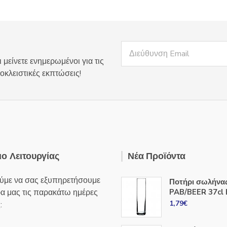
επιλογές
μπορούν
μπορούν
να
να
επιλεγούν
επιλεγούν
στη
στη
σελίδα
 μείνετε ενημερωμένοι για τις
σελίδα
του
οκλειστικές εκπτώσεις!
του
προϊόντος
προϊόντος
ο Λειτουργίας
Νέα Προϊόντα
ύμε να σας εξυπηρετήσουμε
Ποτήρι σωλήνα
ρα μας τις παρακάτω ημέρες
PAB/BEER 37cl 
1,79
€
: