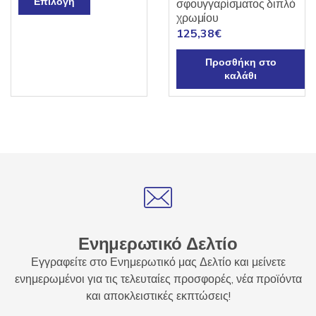
Επιλογή
σφουγγαρίσματος διπλό
το
χρωμίου
προϊόν
125,38
€
έχει
Προσθήκη στο
πολλαπλές
καλάθι
παραλλαγές.
Οι
επιλογές
μπορούν
να
επιλεγούν
στη
σελίδα
του
προϊόντος
Ενημερωτικό Δελτίο
Εγγραφείτε στο Ενημερωτικό μας Δελτίο και μείνετε
ενημερωμένοι για τις τελευταίες προσφορές, νέα προϊόντα
και αποκλειστικές εκπτώσεις!