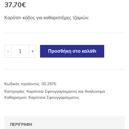
37,70
€
Καρότσι-κάδος για καθαριστήρες τζαμιών.
Καρότσι-
-
+
Προσθήκη στο καλάθι
κάδος
για
καθαριστήρες
τζαμιών.
ποσότητα
Κωδικός προϊόντος:
00.2876
Κατηγορίες:
Καρότσια Σφουγγαρίσματος και Αναλώσιμα
Καθαρισμού
,
Καρότσια Σφουγγαρίσματος
ΠΕΡΙΓΡΑΦΉ