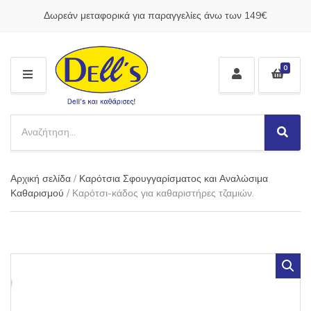
Δωρεάν μεταφορικά για παραγγελίες άνω των 149€
0
M
E
N
S
U
e
S
C
a
e
a
a
r
t
Αρχική σελίδα
/
Καρότσια Σφουγγαρίσματος και Αναλώσιμα
r
c
e
c
Καθαρισμού
/ Καρότσι-κάδος για καθαριστήρες τζαμιών.
h
g
h
p
o
r
r
o
y
d
n
u
a
c
m
t
e