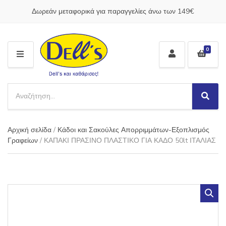
Δωρεάν μεταφορικά για παραγγελίες άνω των 149€
0
M
E
N
S
U
e
S
C
a
e
a
a
r
t
Αρχική σελίδα
/
Κάδοι και Σακούλες Απορριμμάτων-Εξοπλισμός
r
c
e
c
Γραφείων
/ ΚΑΠΑΚΙ ΠΡΑΣΙΝΟ ΠΛΑΣΤΙΚΟ ΓΙΑ ΚΑΔΟ 50lt ΙΤΑΛΙΑΣ
h
g
h
p
o
r
r
o
y
d
n
u
a
c
m
t
e