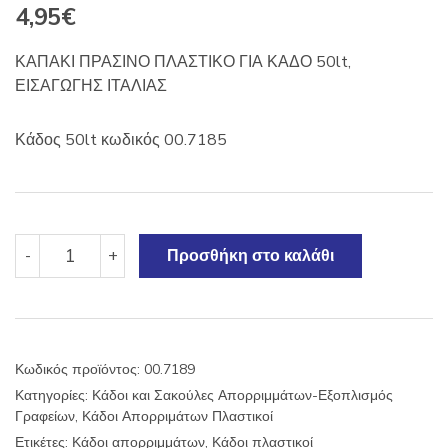
4,95
€
ΚΑΠΑΚΙ ΠΡΑΣΙΝΟ ΠΛΑΣΤΙΚΟ ΓΙΑ ΚΑΔΟ 50lt,
ΕΙΣΑΓΩΓΗΣ ΙΤΑΛΙΑΣ
Κάδος 50lt κωδικός 00.7185
ΚΑΠΑΚΙ
-
+
Προσθήκη στο καλάθι
ΠΡΑΣΙΝΟ
ΠΛΑΣΤΙΚΟ
ΓΙΑ
ΚΑΔΟ
50lt
Κωδικός προϊόντος:
00.7189
ΙΤΑΛΙΑΣ
Κατηγορίες:
Κάδοι και Σακούλες Απορριμμάτων-Εξοπλισμός
ποσότητα
Γραφείων
,
Κάδοι Απορριμάτων Πλαστικοί
Ετικέτες:
Κάδοι απορριμμάτων
,
Κάδοι πλαστικοί