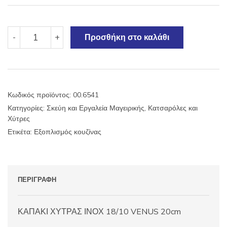
ΚΑΠΑΚΙ
-
+
Προσθήκη στο καλάθι
ΧΥΤΡΑΣ
ΙΝΟΧ
18/10
VENUS
20cm
Κωδικός προϊόντος:
00.6541
ποσότητα
Κατηγορίες:
Σκεύη και Εργαλεία Μαγειρικής
,
Κατσαρόλες και
Χύτρες
Ετικέτα:
Εξοπλισμός κουζίνας
ΠΕΡΙΓΡΑΦΉ
ΚΑΠΑΚΙ ΧΥΤΡΑΣ ΙΝΟΧ 18/10 VENUS 20cm