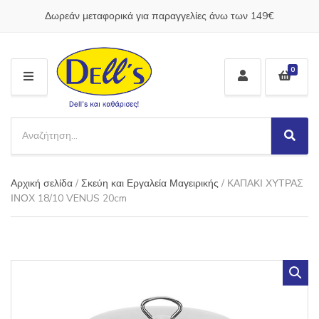
Δωρεάν μεταφορικά για παραγγελίες άνω των 149€
0
M
E
N
S
U
e
S
C
a
e
a
a
r
t
Αρχική σελίδα
/
Σκεύη και Εργαλεία Μαγειρικής
/ ΚΑΠΑΚΙ ΧΥΤΡΑΣ
r
c
e
c
ΙΝΟΧ 18/10 VENUS 20cm
h
g
h
p
o
r
r
o
y
d
n
u
a
c
m
t
e