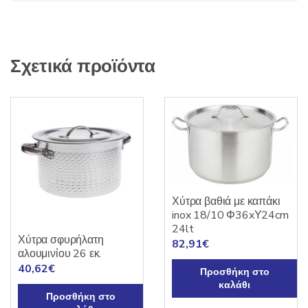
Σχετικά προϊόντα
Χύτρα βαθιά με καπάκι
inox 18/10 Φ36xΥ24cm
24lt
Χύτρα σφυρήλατη
82,91
€
αλουμινίου 26 εκ.
40,62
€
Προσθήκη στο
καλάθι
Προσθήκη στο