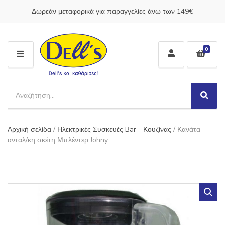
Δωρεάν μεταφορικά για παραγγελίες άνω των 149€
0
M
E
N
S
U
e
S
C
a
e
a
a
r
t
Αρχική σελίδα
/
Ηλεκτρικές Συσκευές Bar - Κουζίνας
/ Κανάτα
r
c
e
c
ανταλ/κη σκέτη Μπλέντερ Johny
h
g
h
p
o
r
r
o
y
d
n
u
a
c
m
t
e