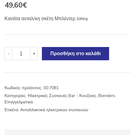
49,60
€
Κανάτα ανταλ/κη σκέτη Μπλέντερ Johny
Κανάτα
-
+
Προσθήκη στο καλάθι
ανταλ/
κη
σκέτη
Μπλέντερ
Johny
Κωδικός προϊόντος:
00.7081
ποσότητα
Κατηγορίες:
Ηλεκτρικές Συσκευές Bar - Κουζίνας
,
Blenders
Επαγγελματικά
Ετικέτα:
Ανταλλακτικά ηλεκτρικών συσκευών