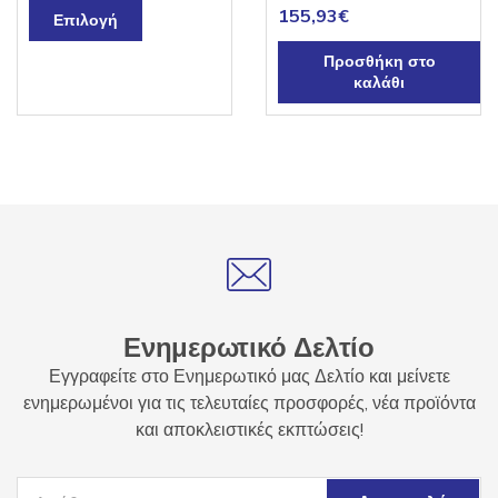
Αυτό
155,93
€
Επιλογή
το
Προσθήκη στο
προϊόν
καλάθι
έχει
πολλαπλές
παραλλαγές.
Οι
επιλογές
μπορούν
να
επιλεγούν
στη
σελίδα
Ενημερωτικό Δελτίο
του
Εγγραφείτε στο Ενημερωτικό μας Δελτίο και μείνετε
προϊόντος
ενημερωμένοι για τις τελευταίες προσφορές, νέα προϊόντα
και αποκλειστικές εκπτώσεις!