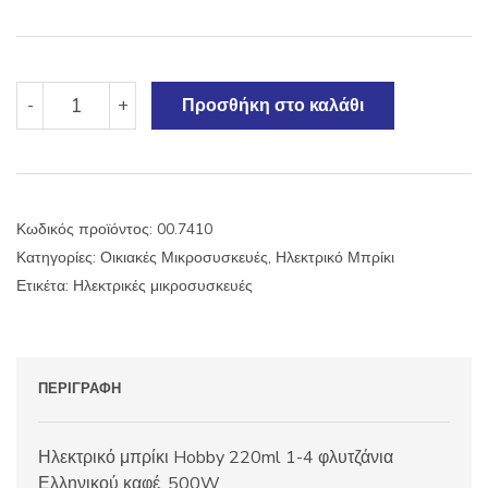
Ηλεκτρικό
-
+
Προσθήκη στο καλάθι
μπρίκι
Hobby
220ml
ποσότητα
Κωδικός προϊόντος:
00.7410
Κατηγορίες:
Οικιακές Μικροσυσκευές
,
Ηλεκτρικό Μπρίκι
Ετικέτα:
Ηλεκτρικές μικροσυσκευές
ΠΕΡΙΓΡΑΦΉ
Ηλεκτρικό μπρίκι Hobby 220ml 1-4 φλυτζάνια
Ελληνικού καφέ, 500W