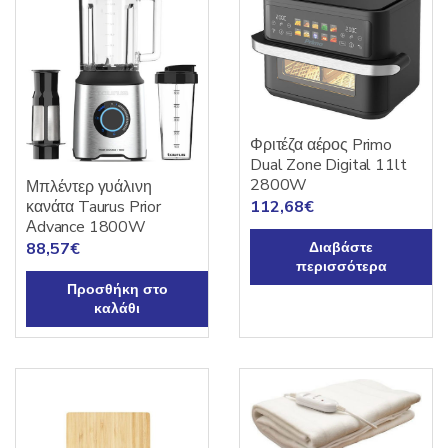
Φριτέζα αέρος Primo
Dual Zone Digital 11lt
2800W
Μπλέντερ γυάλινη
κανάτα Taurus Prior
112,68
€
Αdvance 1800W
88,57
€
Διαβάστε
περισσότερα
Προσθήκη στο
καλάθι