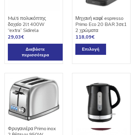
Multi πολυκόπτης
Μηχανή καφέ espresso
δοχείο 2lt 400W
Primo Eco 20 BAR 3σε1
“extra” Sidirela
2 χρώματα
29,03
€
118,09
€
Αυτό
Διαβάστε
Επιλογή
το
περισσότερα
προϊόν
έχει
πολλαπλές
παραλλαγές.
Οι
επιλογές
μπορούν
να
επιλεγούν
στη
Φρυγανιέρα Primo inox
σελίδα
2 θέσεων 950W