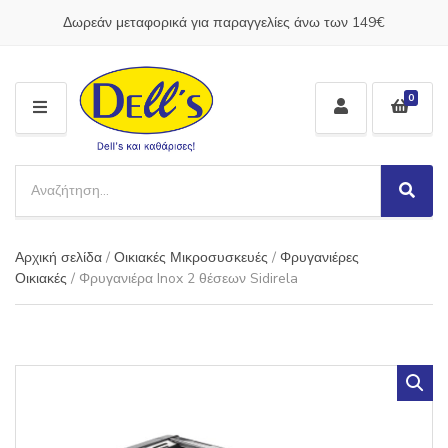
Δωρεάν μεταφορικά για παραγγελίες άνω των 149€
0
M
E
N
S
U
e
S
C
a
e
a
a
r
t
Αρχική σελίδα
/
Οικιακές Μικροσυσκευές
/
Φρυγανιέρες
r
c
e
c
Οικιακές
/ Φρυγανιέρα Inox 2 θέσεων Sidirela
h
g
h
p
o
r
r
o
y
d
n
u
a
c
m
t
e