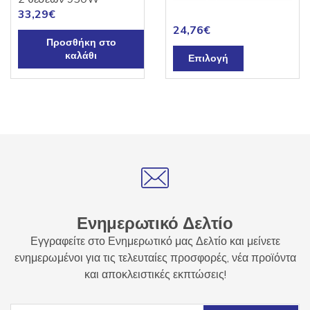
Βραστήρας χρώμα 1,7lt
του
33,29
€
Primo 2200W
24,76
€
προϊόντος
Προσθήκη στο
Αυτό
καλάθι
Επιλογή
το
προϊόν
έχει
πολλαπλές
παραλλαγές.
Οι
επιλογές
μπορούν
να
επιλεγούν
Ενημερωτικό Δελτίο
στη
Εγγραφείτε στο Ενημερωτικό μας Δελτίο και μείνετε
σελίδα
ενημερωμένοι για τις τελευταίες προσφορές, νέα προϊόντα
του
και αποκλειστικές εκπτώσεις!
προϊόντος