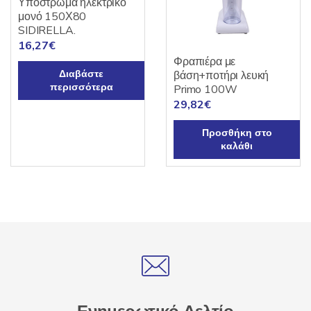
Υπόστρωμα ηλεκτρικό
μονό 150Χ80
SIDIRELLA.
16,27
€
Φραπιέρα με
Διαβάστε
βάση+ποτήρι λευκή
περισσότερα
Primo 100W
29,82
€
Προσθήκη στο
καλάθι