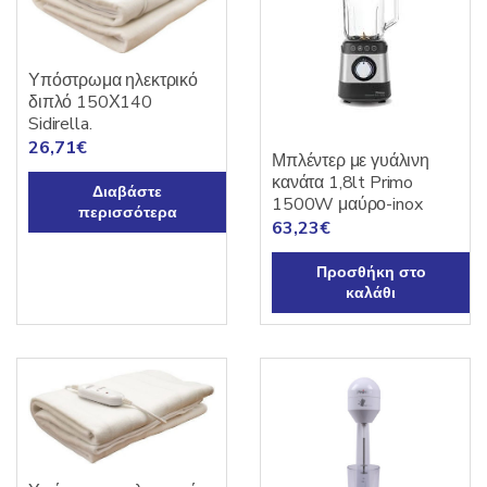
Υπόστρωμα ηλεκτρικό
διπλό 150Χ140
Sidirella.
26,71
€
Μπλέντερ με γυάλινη
κανάτα 1,8lt Primo
Διαβάστε
1500W μαύρο-inox
περισσότερα
63,23
€
Προσθήκη στο
καλάθι