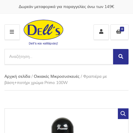
Δωρεάν μεταφορικά για παραγγελίες άνω των 149€
0
M
E
N
S
U
e
S
C
a
e
a
a
r
t
Αρχική σελίδα
/
Οικιακές Μικροσυσκευές
/ Φραπιέρα με
r
c
e
c
βάση+ποτήρι χρώμα Primo 100W
h
g
h
p
o
r
r
o
y
d
n
u
a
c
m
t
e