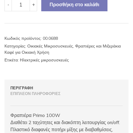
Φραπιέρα
-
+
Προσθήκη στο καλάθι
με
βάση+ποτήρι
χρώμα
Primo
100W
Κωδικός προϊόντος:
00.0688
ποσότητα
Κατηγορίες:
Οικιακές Μικροσυσκευές
,
Φραπιέρες και Μιξεράκια
Καφέ για Οικιακή Χρήση
Ετικέτα:
Ηλεκτρικές μικροσυσκευές
ΠΕΡΙΓΡΑΦΉ
ΕΠΙΠΛΈΟΝ ΠΛΗΡΟΦΟΡΊΕΣ
Φραπιέρα Primo 100W
Διαθέτει 2 ταχύτητες και διακόπτη λειτουργίας on/off.
Πλαστικό διαφανές ποτήρι μίξης με διαβαθμίσεις,