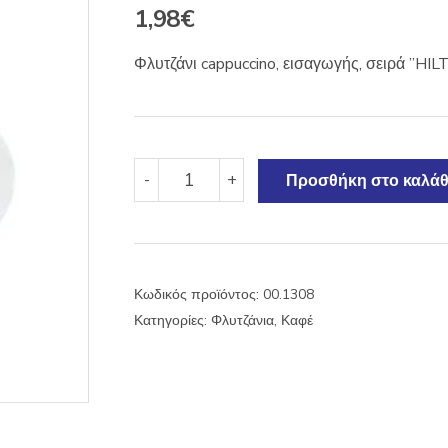
1,98
€
Φλυτζάνι cappuccino, εισαγωγής, σειρά ”HI
Φλυτζάνι
-
+
Προσθήκη στο καλάθ
cappuccino
Hilton
170ml
ποσότητα
Κωδικός προϊόντος:
00.1308
Κατηγορίες:
Φλυτζάνια
,
Καφέ