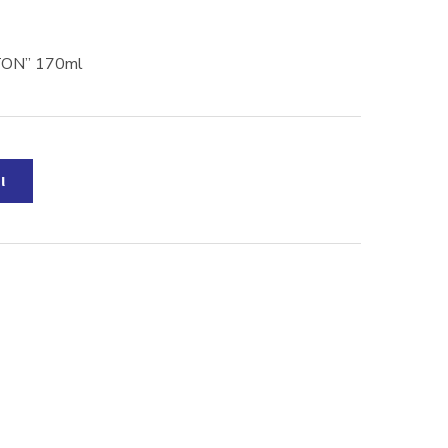
LTON” 170ml
ι