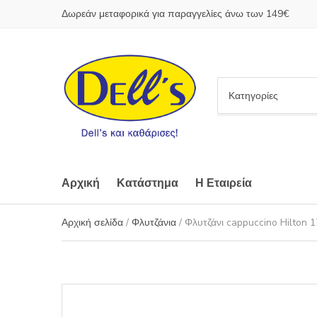
Δωρεάν μεταφορικά για παραγγελίες άνω των 149€
C
a
t
e
g
o
Αρχική
Κατάστημα
Η Εταιρεία
r
y
Αρχική σελίδα
/
Φλυτζάνια
/ Φλυτζάνι cappuccino Hilton 
n
a
m
e