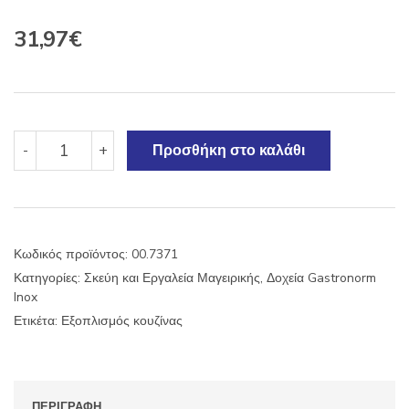
31,97
€
ΔΟΧΕΙΟ
-
+
Προσθήκη στο καλάθι
GASTRONORM
ΤΡΥΠΗΤΟ
ΙΝΟΧ
1/1
350x320x40mm
Κωδικός προϊόντος:
00.7371
ποσότητα
Κατηγορίες:
Σκεύη και Εργαλεία Μαγειρικής
,
Δοχεία Gastronorm
Inox
Ετικέτα:
Εξοπλισμός κουζίνας
ΠΕΡΙΓΡΑΦΉ