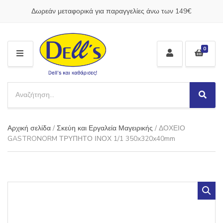
Δωρεάν μεταφορικά για παραγγελίες άνω των 149€
0
M
E
N
S
U
e
S
C
a
e
a
a
r
t
Αρχική σελίδα
/
Σκεύη και Εργαλεία Μαγειρικής
/ ΔΟΧΕΙΟ
r
c
e
c
GASTRONORM ΤΡΥΠΗΤΟ ΙΝΟΧ 1/1 350x320x40mm
h
g
h
p
o
r
r
o
y
d
n
u
a
c
m
t
e