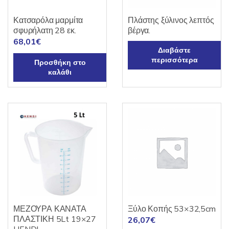
Κατσαρόλα μαρμίτα
Πλάστης ξύλινος λεπτός
σφυρήλατη 28 εκ.
βέργα.
68,01
€
Διαβάστε
περισσότερα
Προσθήκη στο
καλάθι
ΜΕΖΟΥΡΑ ΚΑΝΑΤΑ
Ξύλο Κοπής 53×32,5cm
ΠΛΑΣΤΙΚΗ 5Lt 19×27
26,07
€