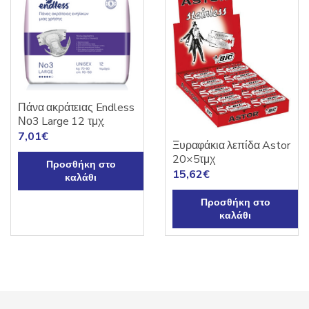
Πάνα ακράτειας Endless
Νο3 Large 12 τμχ.
7,01
€
Ξυραφάκια λεπίδα Astor
20×5τμχ
Προσθήκη στο
15,62
€
καλάθι
Προσθήκη στο
καλάθι