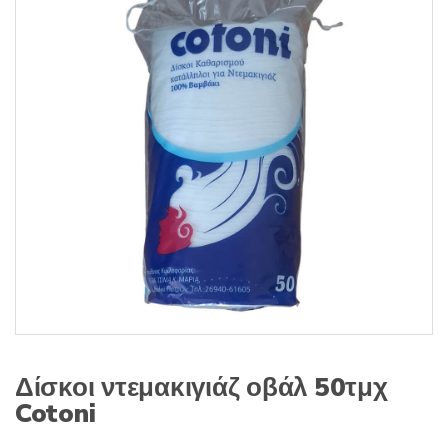
s
:
Δίσκοι ντεμακιγιάζ οβάλ 50τμχ
Cotoni