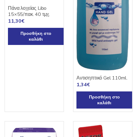
Πάνα λοχείας Libo
15×55/πακ. 40 τμχ.
11,30
€
Προσθήκη στο
καλάθι
Αντισηπτικό Gel 110ml.
1,34
€
Προσθήκη στο
καλάθι