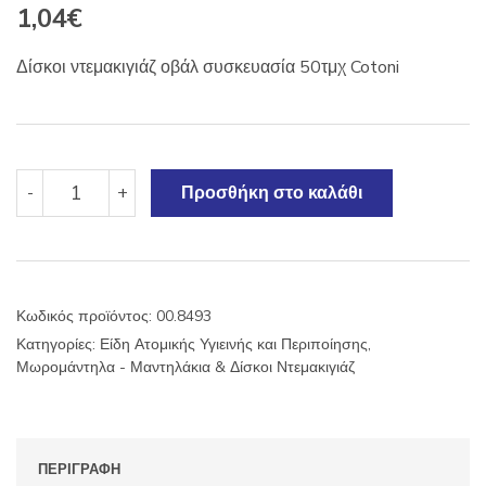
1,04
€
Δίσκοι ντεμακιγιάζ οβάλ συσκευασία 50τμχ Cotoni
Δίσκοι
-
+
Προσθήκη στο καλάθι
ντεμακιγιάζ
οβάλ
50τμχ
Cotoni
ποσότητα
Κωδικός προϊόντος:
00.8493
Κατηγορίες:
Είδη Ατομικής Υγιεινής και Περιποίησης
,
Μωρομάντηλα - Μαντηλάκια & Δίσκοι Ντεμακιγιάζ
ΠΕΡΙΓΡΑΦΉ