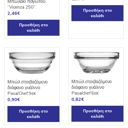
Μπωλάκι παγωτού
”Vicenza 250”.
Προσθήκη στο
2,46
€
καλάθι
Προσθήκη στο
καλάθι
Μπώλ στοιβαζόμενο
Μπώλ στοιβαζόμενο
διάφανο γυάλινο
διάφανο γυάλινο
Pasa/chef 6εκ
Pasa/Chef 9εκ
0,82
€
0,90
€
Προσθήκη στο
Προσθήκη στο
καλάθι
καλάθι