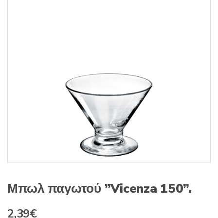
s
:
Μπωλ παγωτού ”Vicenza 150”.
2,39
€