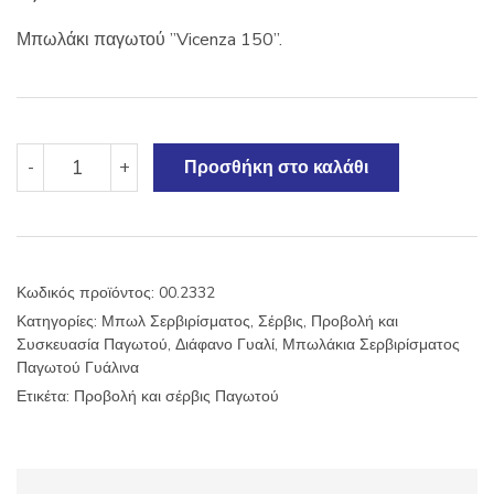
Μπωλάκι παγωτού ”Vicenza 150”.
Μπωλ
-
+
Προσθήκη στο καλάθι
παγωτού
''Vicenza
150''.
ποσότητα
Κωδικός προϊόντος:
00.2332
Κατηγορίες:
Μπωλ Σερβιρίσματος
,
Σέρβις, Προβολή και
Συσκευασία Παγωτού
,
Διάφανο Γυαλί
,
Μπωλάκια Σερβιρίσματος
Παγωτού Γυάλινα
Ετικέτα:
Προβολή και σέρβις Παγωτού