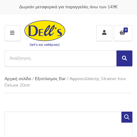
Δωρεάν μεταφορικά για παραγγελίες άνω των 149€
0
M
E
N
S
U
e
S
C
a
e
a
a
r
t
Αρχική σελίδα
/
Εξοπλισμός Bar
/ Αφροσυλλέκτης Strainer Inox
r
c
e
c
Deluxe 20cm
h
g
h
p
o
r
r
o
y
d
n
u
a
c
m
t
e