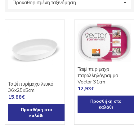
s
:
Ταψί πυρίμαχο
παραλληλόγραμμο
Vector 31cm
Ταψί πυρίμαχο λευκό
12,93
€
36x25x5cm
15,88
€
Προσθήκη στο
καλάθι
Προσθήκη στο
καλάθι