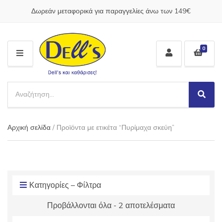
Δωρεάν μεταφορικά για παραγγελίες άνω των 149€
0
M
E
N
S
U
e
S
C
a
e
a
a
r
t
Αρχική σελίδα
/ Προϊόντα με ετικέτα “Πυρίμαχα σκεύη”
r
c
e
c
h
g
h
p
o
r
r
o
y
d
Κατηγορίες – Φίλτρα
n
u
a
Προβάλλονται όλα - 2 αποτελέσματα
c
m
t
e