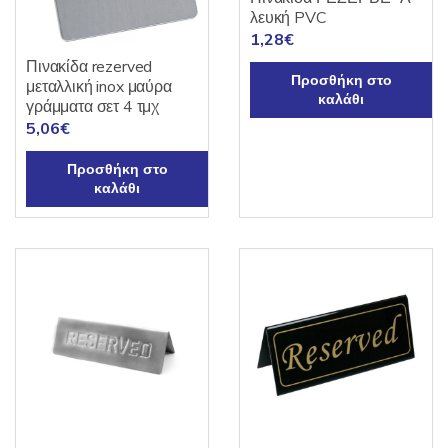
λευκή PVC
1,28
€
Πινακίδα rezerved
Προσθήκη στο
μεταλλική inox μαύρα
καλάθι
γράμματα σετ 4 τμχ
5,06
€
Προσθήκη στο
καλάθι