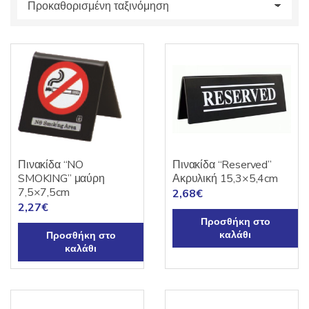
s
:
Πινακίδα “NO
Πινακίδα “Reserved”
SMOKING” μαύρη
Ακρυλική 15,3×5,4cm
7,5×7,5cm
2,68
€
2,27
€
Προσθήκη στο
καλάθι
Προσθήκη στο
καλάθι